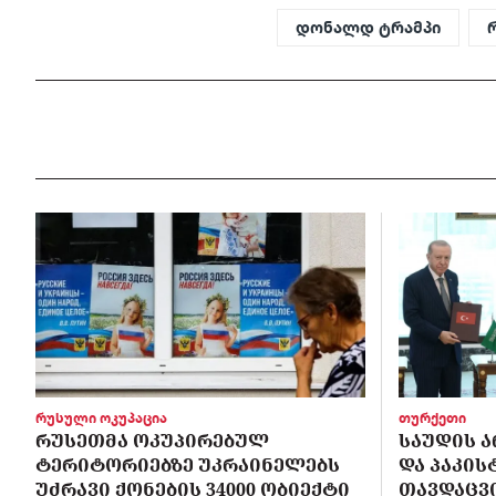
დონალდ ტრამპი
რუსული ოკუპაცია
თურქეთი
ᲠᲣᲡᲔᲗᲛᲐ ᲝᲙᲣᲞᲘᲠᲔᲑᲣᲚ
ᲡᲐᲣᲓᲘᲡ Ა
ᲢᲔᲠᲘᲢᲝᲠᲘᲔᲑᲖᲔ ᲣᲙᲠᲐᲘᲜᲔᲚᲔᲑᲡ
ᲓᲐ ᲞᲐᲙᲘ
ᲣᲫᲠᲐᲕᲘ ᲥᲝᲜᲔᲑᲘᲡ 34000 ᲝᲑᲘᲔᲥᲢᲘ
ᲗᲐᲕᲓᲐᲪᲕ