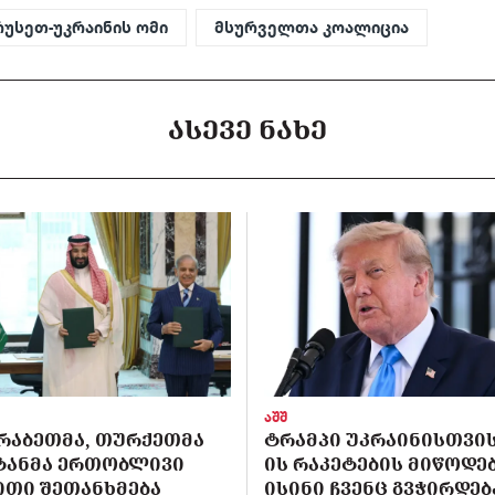
რუსეთ-უკრაინის ომი
მსურველთა კოალიცია
ᲐᲡᲔᲕᲔ ᲜᲐᲮᲔ
აშშ
ᲠᲐᲑᲔᲗᲛᲐ, ᲗᲣᲠᲥᲔᲗᲛᲐ
ᲢᲠᲐᲛᲞᲘ ᲣᲙᲠᲐᲘᲜᲘᲡᲗᲕᲘᲡ 
ᲡᲢᲐᲜᲛᲐ ᲔᲠᲗᲝᲑᲚᲘᲕᲘ
ᲘᲡ ᲠᲐᲙᲔᲢᲔᲑᲘᲡ ᲛᲘᲬᲝᲓᲔᲑ
ᲘᲗᲘ ᲨᲔᲗᲐᲜᲮᲛᲔᲑᲐ
ᲘᲡᲘᲜᲘ ᲩᲕᲔᲜᲪ ᲒᲕᲭᲘᲠᲓᲔᲑ