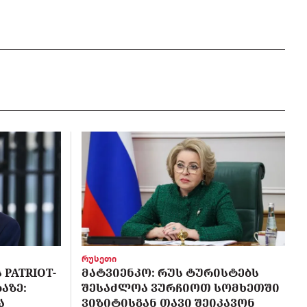
რუსეთი
PATRIOT-
ᲛᲐᲢᲕᲘᲔᲜᲙᲝ: ᲠᲣᲡ ᲢᲣᲠᲘᲡᲢᲔᲑᲡ
ᲐᲖᲔ:
ᲨᲔᲡᲐᲫᲚᲝᲐ ᲕᲣᲠᲩᲘᲝᲗ ᲡᲝᲛᲮᲔᲗᲨᲘ
Ა
ᲕᲘᲖᲘᲢᲘᲡᲒᲐᲜ ᲗᲐᲕᲘ ᲨᲔᲘᲙᲐᲕᲝᲜ