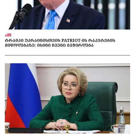
აშშ
ᲢᲠᲐᲛᲞᲘ ᲣᲙᲠᲐᲘᲜᲘᲡᲗᲕᲘᲡ PATRIOT-ᲘᲡ ᲠᲐᲙᲔᲢᲔᲑᲘᲡ
ᲛᲘᲬᲝᲓᲔᲑᲐᲖᲔ: ᲘᲡᲘᲜᲘ ᲩᲕᲔᲜᲪ ᲒᲕᲭᲘᲠᲓᲔᲑᲐ