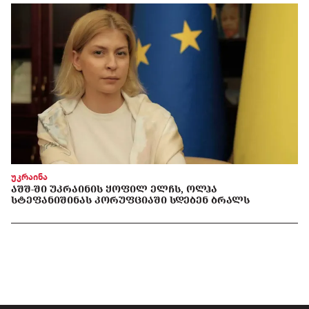
უკრაინა
ᲐᲨᲨ-ᲨᲘ ᲣᲙᲠᲐᲘᲜᲘᲡ ᲧᲝᲤᲘᲚ ᲔᲚᲩᲡ, ᲝᲚᲰᲐ
ᲡᲢᲔᲤᲐᲜᲘᲨᲘᲜᲐᲡ ᲙᲝᲠᲣᲤᲪᲘᲐᲨᲘ ᲡᲓᲔᲑᲔᲜ ᲑᲠᲐᲚᲡ