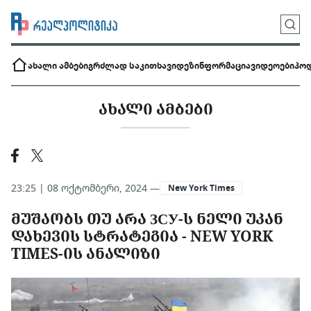
ახალი ამბები
გრძლად საკითხავი
დეზინფორმაცია
ვიდეოები
პოდ
ᲐᲮᲐᲚᲘ ᲐᲛᲑᲔᲑᲘ
23:25 | 08 ოქტომბერი, 2024 —
New York Times
ᲛᲣᲨᲐᲝᲑᲡ ᲗᲣ ᲐᲠᲐ ЗСУ-Ს ᲜᲔᲚᲘ ᲣᲙᲐᲜ
ᲓᲐᲮᲔᲕᲘᲡ ᲡᲢᲠᲐᲢᲔᲒᲘᲐ - NEW YORK
TIMES-ᲘᲡ ᲐᲜᲐᲚᲘᲖᲘ