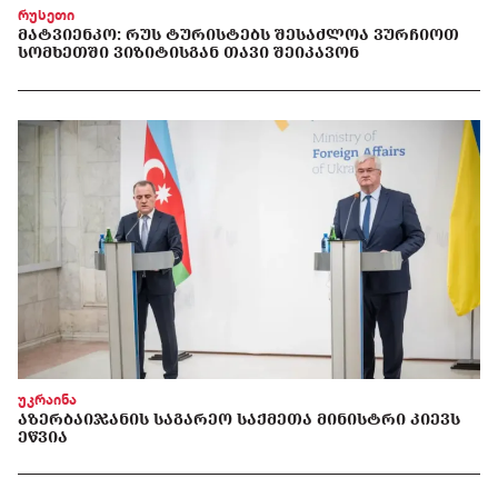
რუსეთი
ᲛᲐᲢᲕᲘᲔᲜᲙᲝ: ᲠᲣᲡ ᲢᲣᲠᲘᲡᲢᲔᲑᲡ ᲨᲔᲡᲐᲫᲚᲝᲐ ᲕᲣᲠᲩᲘᲝᲗ
ᲡᲝᲛᲮᲔᲗᲨᲘ ᲕᲘᲖᲘᲢᲘᲡᲒᲐᲜ ᲗᲐᲕᲘ ᲨᲔᲘᲙᲐᲕᲝᲜ
უკრაინა
ᲐᲖᲔᲠᲑᲐᲘᲯᲐᲜᲘᲡ ᲡᲐᲒᲐᲠᲔᲝ ᲡᲐᲥᲛᲔᲗᲐ ᲛᲘᲜᲘᲡᲢᲠᲘ ᲙᲘᲔᲕᲡ
ᲔᲬᲕᲘᲐ