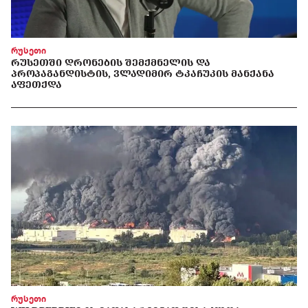
რუსეთი
ᲠᲣᲡᲔᲗᲨᲘ ᲓᲠᲝᲜᲔᲑᲘᲡ ᲨᲔᲛᲥᲛᲜᲔᲚᲘᲡ ᲓᲐ
ᲞᲠᲝᲞᲐᲒᲐᲜᲓᲘᲡᲢᲘᲡ, ᲕᲚᲐᲓᲘᲛᲘᲠ ᲢᲙᲐᲩᲣᲙᲘᲡ ᲛᲐᲜᲥᲐᲜᲐ
ᲐᲤᲔᲗᲥᲓᲐ
რუსეთი