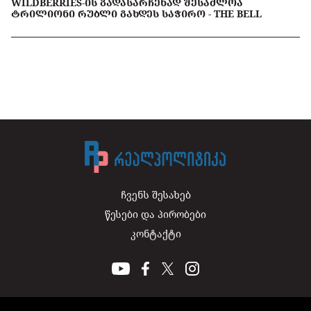
WILDBERRIES-ᲘᲡ ᲒᲐᲓᲐᲡᲐᲠᲩᲔᲜᲐᲓ ᲨᲔᲡᲐᲫᲚᲝᲐ
ᲢᲠᲘᲚᲘᲝᲜᲘ ᲠᲣᲑᲚᲘ ᲒᲐᲮᲓᲔᲡ ᲡᲐᲭᲘᲠᲝ - THE BELL
ჩვენს შესახებ
წესები და პირობები
კონტაქტი