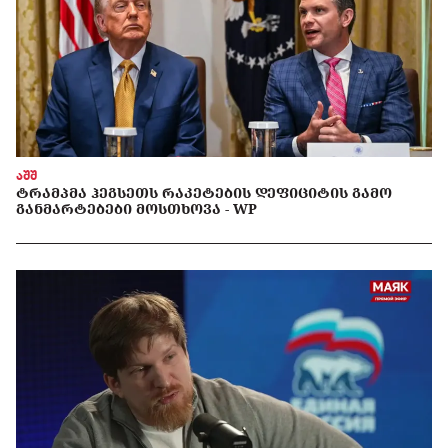
აშშ
ᲢᲠᲐᲛᲞᲛᲐ ᲰᲔᲒᲡᲔᲗᲡ ᲠᲐᲙᲔᲢᲔᲑᲘᲡ ᲓᲔᲤᲘᲪᲘᲢᲘᲡ ᲒᲐᲛᲝ
ᲒᲐᲜᲛᲐᲠᲢᲔᲑᲔᲑᲘ ᲛᲝᲡᲗᲮᲝᲕᲐ - WP