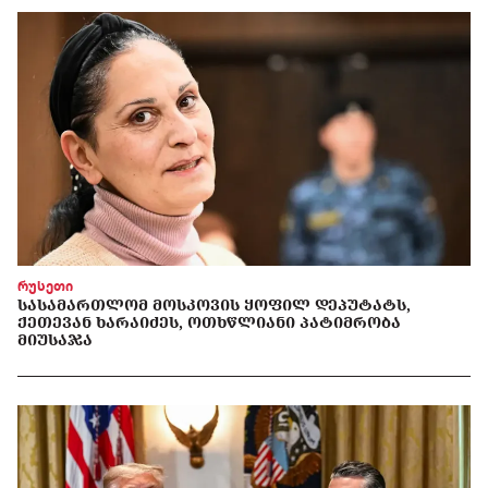
რუსეთი
ᲡᲐᲡᲐᲛᲐᲠᲗᲚᲝᲛ ᲛᲝᲡᲙᲝᲕᲘᲡ ᲧᲝᲤᲘᲚ ᲓᲔᲞᲣᲢᲐᲢᲡ,
ᲥᲔᲗᲔᲕᲐᲜ ᲮᲐᲠᲐᲘᲫᲔᲡ, ᲝᲗᲮᲬᲚᲘᲐᲜᲘ ᲞᲐᲢᲘᲛᲠᲝᲑᲐ
ᲛᲘᲣᲡᲐᲯᲐ