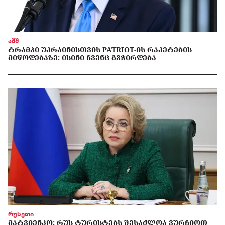
აშშ
ᲢᲠᲐᲛᲞᲘ ᲣᲙᲠᲐᲘᲜᲘᲡᲗᲕᲘᲡ PATRIOT-ᲘᲡ ᲠᲐᲙᲔᲢᲔᲑᲘᲡ
ᲛᲘᲬᲝᲓᲔᲑᲐᲖᲔ: ᲘᲡᲘᲜᲘ ᲩᲕᲔᲜᲪ ᲒᲕᲭᲘᲠᲓᲔᲑᲐ
რუსეთი
ᲛᲐᲢᲕᲘᲔᲜᲙᲝ: ᲠᲣᲡ ᲢᲣᲠᲘᲡᲢᲔᲑᲡ ᲨᲔᲡᲐᲫᲚᲝᲐ ᲕᲣᲠᲩᲘᲝᲗ