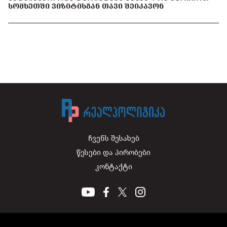
ᲡᲝᲛᲮᲔᲗᲨᲘ ᲕᲘᲖᲘᲢᲘᲡᲒᲐᲜ ᲗᲐᲕᲘ ᲨᲔᲘᲙᲐᲕᲝᲜ
ჩვენს შესახებ
წესები და პირობები
კონტაქტი