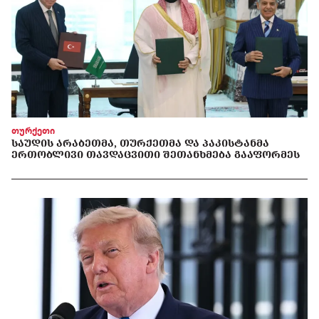
თურქეთი
ᲡᲐᲣᲓᲘᲡ ᲐᲠᲐᲑᲔᲗᲛᲐ, ᲗᲣᲠᲥᲔᲗᲛᲐ ᲓᲐ ᲞᲐᲙᲘᲡᲢᲐᲜᲛᲐ
ᲔᲠᲗᲝᲑᲚᲘᲕᲘ ᲗᲐᲕᲓᲐᲪᲕᲘᲗᲘ ᲨᲔᲗᲐᲜᲮᲛᲔᲑᲐ ᲒᲐᲐᲤᲝᲠᲛᲔᲡ