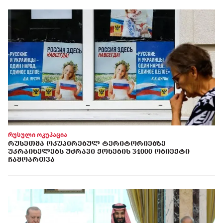
რუსული ოკუპაცია
ᲠᲣᲡᲔᲗᲛᲐ ᲝᲙᲣᲞᲘᲠᲔᲑᲣᲚ ᲢᲔᲠᲘᲢᲝᲠᲘᲔᲑᲖᲔ
ᲣᲙᲠᲐᲘᲜᲔᲚᲔᲑᲡ ᲣᲫᲠᲐᲕᲘ ᲥᲝᲜᲔᲑᲘᲡ 34000 ᲝᲑᲘᲔᲥᲢᲘ
ᲩᲐᲛᲝᲐᲠᲗᲕᲐ