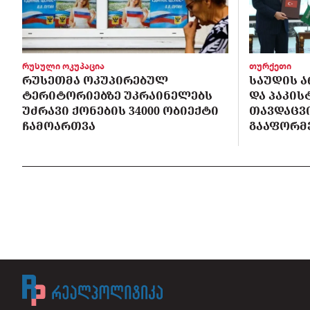
რუსული ოკუპაცია
თურქეთი
ᲠᲣᲡᲔᲗᲛᲐ ᲝᲙᲣᲞᲘᲠᲔᲑᲣᲚ
ᲡᲐᲣᲓᲘᲡ Ა
ᲢᲔᲠᲘᲢᲝᲠᲘᲔᲑᲖᲔ ᲣᲙᲠᲐᲘᲜᲔᲚᲔᲑᲡ
ᲓᲐ ᲞᲐᲙᲘ
ᲣᲫᲠᲐᲕᲘ ᲥᲝᲜᲔᲑᲘᲡ 34000 ᲝᲑᲘᲔᲥᲢᲘ
ᲗᲐᲕᲓᲐᲪᲕ
ᲩᲐᲛᲝᲐᲠᲗᲕᲐ
ᲒᲐᲐᲤᲝᲠᲛ