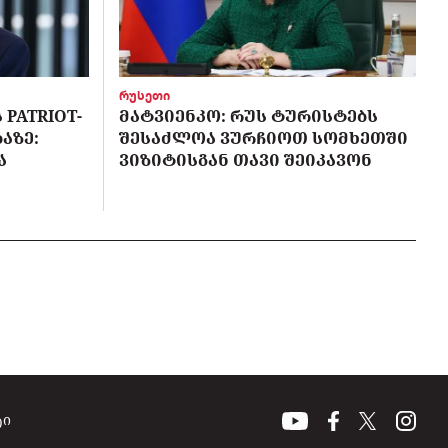
რუსეთი
PATRIOT-
ᲛᲐᲢᲕᲘᲔᲜᲙᲝ: ᲠᲣᲡ ᲢᲣᲠᲘᲡᲢᲔᲑᲡ
ᲐᲖᲔ:
ᲨᲔᲡᲐᲫᲚᲝᲐ ᲕᲣᲠᲩᲘᲝᲗ ᲡᲝᲛᲮᲔᲗᲨᲘ
Ა
ᲕᲘᲖᲘᲢᲘᲡᲒᲐᲜ ᲗᲐᲕᲘ ᲨᲔᲘᲙᲐᲕᲝᲜ
ტი