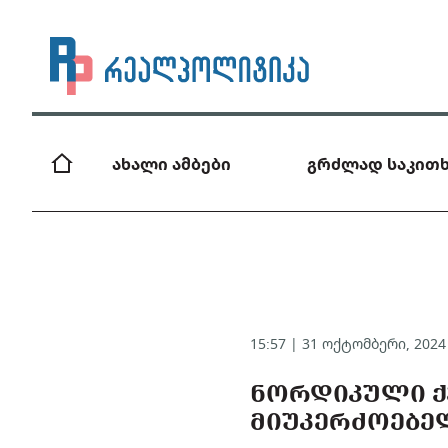
ახალი ამბები
გრძლად საკითხ
15:57 | 31 ოქტომბერი, 202
ᲜᲝᲠᲓᲘᲙᲣᲚᲘ ᲥᲕ
ᲛᲘᲣᲙᲔᲠᲫᲝᲔᲑᲔᲚ