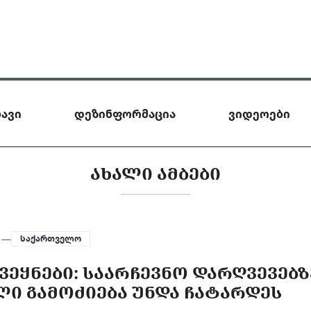
ავი
დეზინფორმაცია
ვიდეოები
ᲐᲮᲐᲚᲘ ᲐᲛᲑᲔᲑᲘ
4 —
საქართველო
ᲔᲧᲜᲔᲑᲘ: ᲡᲐᲐᲠᲩᲔᲕᲜᲝ ᲓᲐᲠᲦᲕᲔᲕᲔᲑᲖ
Ი ᲒᲐᲛᲝᲫᲘᲔᲑᲐ ᲣᲜᲓᲐ ᲩᲐᲢᲐᲠᲓᲔᲡ