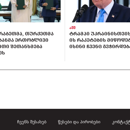
აშშ
ᲠᲐᲑᲔᲗᲛᲐ, ᲗᲣᲠᲥᲔᲗᲛᲐ
ᲢᲠᲐᲛᲞᲘ ᲣᲙᲠᲐᲘᲜᲘᲡᲗᲕᲘᲡ 
ᲡᲢᲐᲜᲛᲐ ᲔᲠᲗᲝᲑᲚᲘᲕᲘ
ᲘᲡ ᲠᲐᲙᲔᲢᲔᲑᲘᲡ ᲛᲘᲬᲝᲓᲔᲑ
ᲘᲗᲘ ᲨᲔᲗᲐᲜᲮᲛᲔᲑᲐ
ᲘᲡᲘᲜᲘ ᲩᲕᲔᲜᲪ ᲒᲕᲭᲘᲠᲓᲔᲑ
ᲔᲡ
ჩვენს შესახებ
წესები და პირობები
კონტაქ