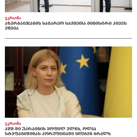
უკრაინა
ᲐᲖᲔᲠᲑᲐᲘᲯᲐᲜᲘᲡ ᲡᲐᲒᲐᲠᲔᲝ ᲡᲐᲥᲛᲔᲗᲐ ᲛᲘᲜᲘᲡᲢᲠᲘ ᲙᲘᲔᲕᲡ
ᲔᲬᲕᲘᲐ
უკრაინა
ᲐᲨᲨ-ᲨᲘ ᲣᲙᲠᲐᲘᲜᲘᲡ ᲧᲝᲤᲘᲚ ᲔᲚᲩᲡ, ᲝᲚᲰᲐ
ᲡᲢᲔᲤᲐᲜᲘᲨᲘᲜᲐᲡ ᲙᲝᲠᲣᲤᲪᲘᲐᲨᲘ ᲡᲓᲔᲑᲔᲜ ᲑᲠᲐᲚᲡ