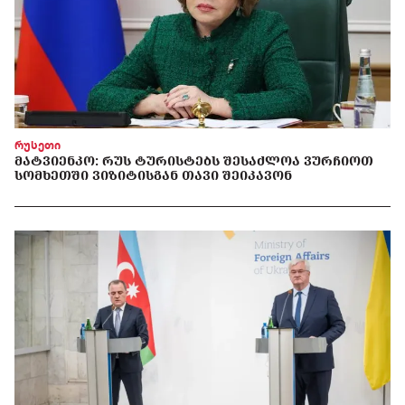
რუსეთი
ᲛᲐᲢᲕᲘᲔᲜᲙᲝ: ᲠᲣᲡ ᲢᲣᲠᲘᲡᲢᲔᲑᲡ ᲨᲔᲡᲐᲫᲚᲝᲐ ᲕᲣᲠᲩᲘᲝᲗ
ᲡᲝᲛᲮᲔᲗᲨᲘ ᲕᲘᲖᲘᲢᲘᲡᲒᲐᲜ ᲗᲐᲕᲘ ᲨᲔᲘᲙᲐᲕᲝᲜ