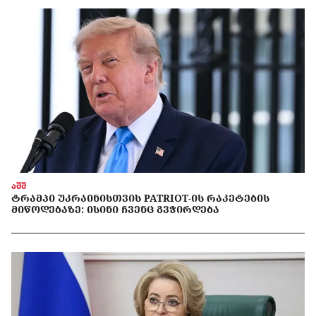
აშშ
ᲢᲠᲐᲛᲞᲘ ᲣᲙᲠᲐᲘᲜᲘᲡᲗᲕᲘᲡ PATRIOT-ᲘᲡ ᲠᲐᲙᲔᲢᲔᲑᲘᲡ
ᲛᲘᲬᲝᲓᲔᲑᲐᲖᲔ: ᲘᲡᲘᲜᲘ ᲩᲕᲔᲜᲪ ᲒᲕᲭᲘᲠᲓᲔᲑᲐ