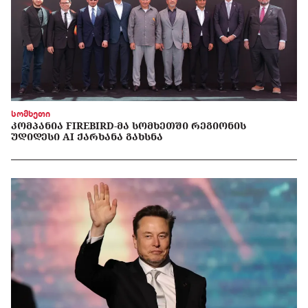
სომხეთი
ᲙᲝᲛᲞᲐᲜᲘᲐ FIREBIRD-ᲛᲐ ᲡᲝᲛᲮᲔᲗᲨᲘ ᲠᲔᲒᲘᲝᲜᲘᲡ
ᲣᲓᲘᲓᲔᲡᲘ AI ᲥᲐᲠᲮᲐᲜᲐ ᲒᲐᲮᲡᲜᲐ