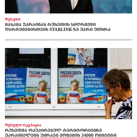
რუსეთი
ᲛᲐᲡᲙᲛᲐ ᲣᲙᲠᲐᲘᲜᲐᲡ ᲠᲣᲡᲔᲗᲘᲡ ᲡᲘᲦᲠᲛᲔᲨᲘ
ᲓᲐᲠᲢᲧᲛᲔᲑᲘᲡᲗᲕᲘᲡ STARLINK-ᲖᲔ ᲣᲐᲠᲘ ᲣᲗᲮᲠᲐ
რუსული ოკუპაცია
ᲠᲣᲡᲔᲗᲛᲐ ᲝᲙᲣᲞᲘᲠᲔᲑᲣᲚ ᲢᲔᲠᲘᲢᲝᲠᲘᲔᲑᲖᲔ
ᲣᲙᲠᲐᲘᲜᲔᲚᲔᲑᲡ ᲣᲫᲠᲐᲕᲘ ᲥᲝᲜᲔᲑᲘᲡ 34000 ᲝᲑᲘᲔᲥᲢᲘ