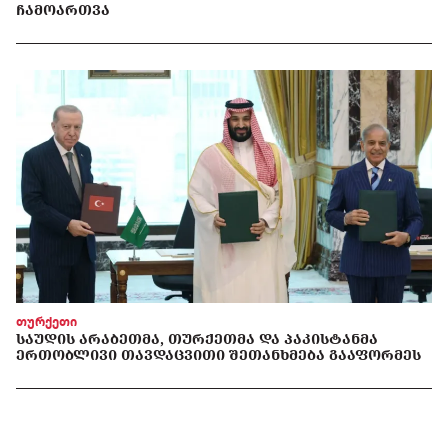
ᲩᲐᲛᲝᲐᲠᲗᲕᲐ
თურქეთი
ᲡᲐᲣᲓᲘᲡ ᲐᲠᲐᲑᲔᲗᲛᲐ, ᲗᲣᲠᲥᲔᲗᲛᲐ ᲓᲐ ᲞᲐᲙᲘᲡᲢᲐᲜᲛᲐ
ᲔᲠᲗᲝᲑᲚᲘᲕᲘ ᲗᲐᲕᲓᲐᲪᲕᲘᲗᲘ ᲨᲔᲗᲐᲜᲮᲛᲔᲑᲐ ᲒᲐᲐᲤᲝᲠᲛᲔᲡ