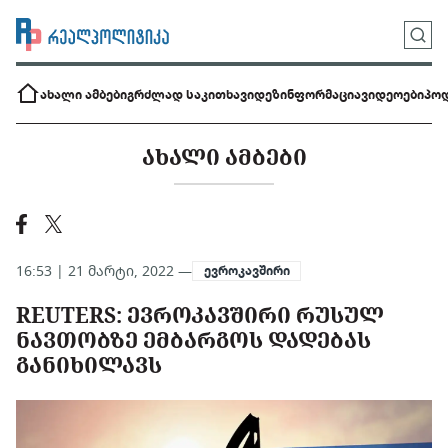
ახალი ამბები
გრძლად საკითხავი
დეზინფორმაცია
ვიდეოები
პოდ
ᲐᲮᲐᲚᲘ ᲐᲛᲑᲔᲑᲘ
16:53 | 21 მარტი, 2022 —
ევროკავშირი
REUTERS: ᲔᲕᲠᲝᲙᲐᲕᲨᲘᲠᲘ ᲠᲣᲡᲣᲚ
ᲜᲐᲕᲗᲝᲑᲖᲔ ᲔᲛᲑᲐᲠᲒᲝᲡ ᲓᲐᲓᲔᲑᲐᲡ
ᲒᲐᲜᲘᲮᲘᲚᲐᲕᲡ