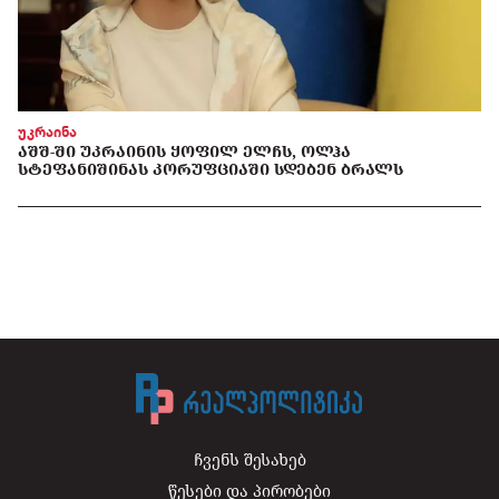
უკრაინა
ᲐᲨᲨ-ᲨᲘ ᲣᲙᲠᲐᲘᲜᲘᲡ ᲧᲝᲤᲘᲚ ᲔᲚᲩᲡ, ᲝᲚᲰᲐ
ᲡᲢᲔᲤᲐᲜᲘᲨᲘᲜᲐᲡ ᲙᲝᲠᲣᲤᲪᲘᲐᲨᲘ ᲡᲓᲔᲑᲔᲜ ᲑᲠᲐᲚᲡ
ჩვენს შესახებ
წესები და პირობები