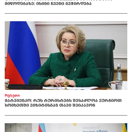
ᲛᲘᲬᲝᲓᲔᲑᲐᲖᲔ: ᲘᲡᲘᲜᲘ ᲩᲕᲔᲜᲪ ᲒᲕᲭᲘᲠᲓᲔᲑᲐ
რუსეთი
ᲛᲐᲢᲕᲘᲔᲜᲙᲝ: ᲠᲣᲡ ᲢᲣᲠᲘᲡᲢᲔᲑᲡ ᲨᲔᲡᲐᲫᲚᲝᲐ ᲕᲣᲠᲩᲘᲝᲗ
ᲡᲝᲛᲮᲔᲗᲨᲘ ᲕᲘᲖᲘᲢᲘᲡᲒᲐᲜ ᲗᲐᲕᲘ ᲨᲔᲘᲙᲐᲕᲝᲜ