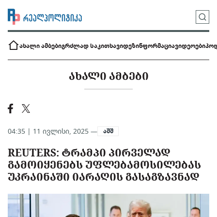
ახალი ამბები
გრძლად საკითხავი
დეზინფორმაცია
ვიდეოები
პოდ
ᲐᲮᲐᲚᲘ ᲐᲛᲑᲔᲑᲘ
04:35 | 11 ივლისი, 2025 —
აშშ
REUTERS: ᲢᲠᲐᲛᲞᲘ ᲞᲘᲠᲕᲔᲚᲐᲓ
ᲒᲐᲛᲝᲘᲧᲔᲜᲔᲑᲡ ᲣᲤᲚᲔᲑᲐᲛᲝᲡᲘᲚᲔᲑᲐᲡ
ᲣᲙᲠᲐᲘᲜᲐᲨᲘ ᲘᲐᲠᲐᲦᲘᲡ ᲒᲐᲡᲐᲒᲖᲐᲕᲜᲐᲓ