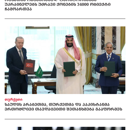
ᲣᲙᲠᲐᲘᲜᲔᲚᲔᲑᲡ ᲣᲫᲠᲐᲕᲘ ᲥᲝᲜᲔᲑᲘᲡ 34000 ᲝᲑᲘᲔᲥᲢᲘ
ᲩᲐᲛᲝᲐᲠᲗᲕᲐ
თურქეთი
ᲡᲐᲣᲓᲘᲡ ᲐᲠᲐᲑᲔᲗᲛᲐ, ᲗᲣᲠᲥᲔᲗᲛᲐ ᲓᲐ ᲞᲐᲙᲘᲡᲢᲐᲜᲛᲐ
ᲔᲠᲗᲝᲑᲚᲘᲕᲘ ᲗᲐᲕᲓᲐᲪᲕᲘᲗᲘ ᲨᲔᲗᲐᲜᲮᲛᲔᲑᲐ ᲒᲐᲐᲤᲝᲠᲛᲔᲡ