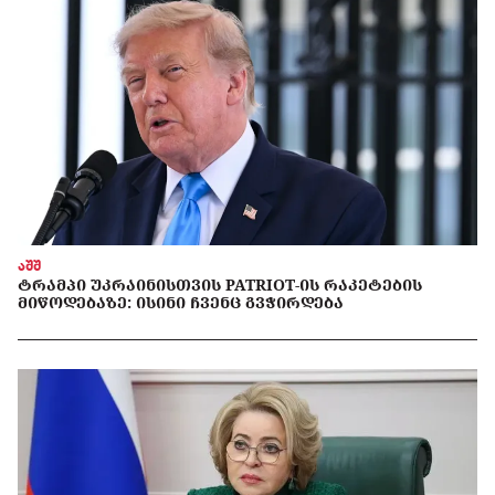
აშშ
ᲢᲠᲐᲛᲞᲘ ᲣᲙᲠᲐᲘᲜᲘᲡᲗᲕᲘᲡ PATRIOT-ᲘᲡ ᲠᲐᲙᲔᲢᲔᲑᲘᲡ
ᲛᲘᲬᲝᲓᲔᲑᲐᲖᲔ: ᲘᲡᲘᲜᲘ ᲩᲕᲔᲜᲪ ᲒᲕᲭᲘᲠᲓᲔᲑᲐ