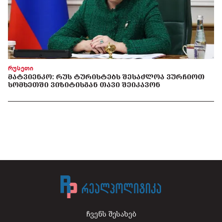
რუსეთი
ᲛᲐᲢᲕᲘᲔᲜᲙᲝ: ᲠᲣᲡ ᲢᲣᲠᲘᲡᲢᲔᲑᲡ ᲨᲔᲡᲐᲫᲚᲝᲐ ᲕᲣᲠᲩᲘᲝᲗ
ᲡᲝᲛᲮᲔᲗᲨᲘ ᲕᲘᲖᲘᲢᲘᲡᲒᲐᲜ ᲗᲐᲕᲘ ᲨᲔᲘᲙᲐᲕᲝᲜ
ჩვენს შესახებ