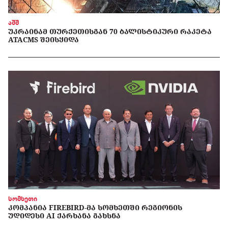
აშშ
ᲣᲙᲠᲐᲘᲜᲐᲛ ᲗᲣᲠᲥᲔᲗᲘᲡᲒᲐᲜ 70 ᲑᲐᲚᲘᲡᲢᲘᲙᲣᲠᲘ ᲠᲐᲙᲔᲢᲐ
ATACMS ᲨᲔᲘᲡᲧᲘᲓᲐ
სომხეთი
ᲙᲝᲛᲞᲐᲜᲘᲐ FIREBIRD-ᲛᲐ ᲡᲝᲛᲮᲔᲗᲨᲘ ᲠᲔᲒᲘᲝᲜᲘᲡ
ᲣᲓᲘᲓᲔᲡᲘ AI ᲥᲐᲠᲮᲐᲜᲐ ᲒᲐᲮᲡᲜᲐ