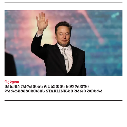
რუსეთი
ᲛᲐᲡᲙᲛᲐ ᲣᲙᲠᲐᲘᲜᲐᲡ ᲠᲣᲡᲔᲗᲘᲡ ᲡᲘᲦᲠᲛᲔᲨᲘ
ᲓᲐᲠᲢᲧᲛᲔᲑᲘᲡᲗᲕᲘᲡ STARLINK-ᲖᲔ ᲣᲐᲠᲘ ᲣᲗᲮᲠᲐ