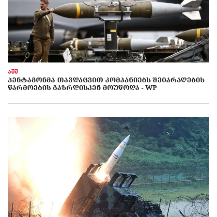
აშშ
ᲞᲔᲜᲢᲐᲒᲝᲜᲛᲐ ᲗᲐᲕᲓᲐᲪᲕᲘᲗ ᲙᲝᲛᲞᲐᲜᲘᲔᲑᲡ ᲨᲔᲘᲐᲠᲐᲦᲔᲑᲘᲡ
ᲬᲐᲠᲛᲝᲔᲑᲘᲡ ᲒᲐᲖᲠᲓᲘᲡᲙᲔᲜ ᲛᲝᲣᲬᲝᲓᲐ - WP