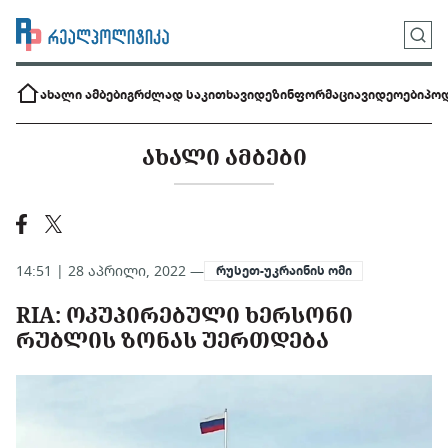
ახალი ამბები
გრძლად საკითხავი
დეზინფორმაცია
ვიდეოები
პოდ
ᲐᲮᲐᲚᲘ ᲐᲛᲑᲔᲑᲘ
14:51 | 28 აპრილი, 2022 —
რუსეთ-უკრაინის ომი
RIA: ᲝᲙᲣᲞᲘᲠᲔᲑᲣᲚᲘ ᲮᲔᲠᲡᲝᲜᲘ
ᲠᲣᲑᲚᲘᲡ ᲖᲝᲜᲐᲡ ᲣᲔᲠᲗᲓᲔᲑᲐ