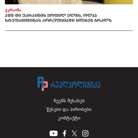
უკრაინა
ᲐᲨᲨ-ᲨᲘ ᲣᲙᲠᲐᲘᲜᲘᲡ ᲧᲝᲤᲘᲚ ᲔᲚᲩᲡ, ᲝᲚᲰᲐ
ᲡᲢᲔᲤᲐᲜᲘᲨᲘᲜᲐᲡ ᲙᲝᲠᲣᲤᲪᲘᲐᲨᲘ ᲡᲓᲔᲑᲔᲜ ᲑᲠᲐᲚᲡ
ჩვენს შესახებ
წესები და პირობები
კონტაქტი