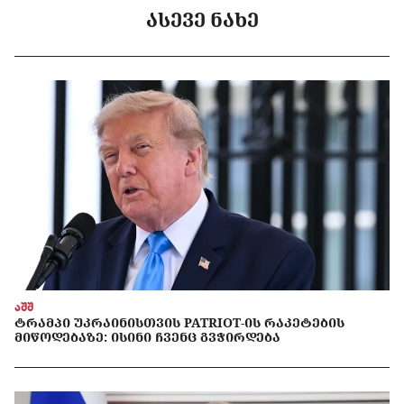
ᲐᲡᲔᲕᲔ ᲜᲐᲮᲔ
აშშ
ᲢᲠᲐᲛᲞᲘ ᲣᲙᲠᲐᲘᲜᲘᲡᲗᲕᲘᲡ PATRIOT-ᲘᲡ ᲠᲐᲙᲔᲢᲔᲑᲘᲡ
ᲛᲘᲬᲝᲓᲔᲑᲐᲖᲔ: ᲘᲡᲘᲜᲘ ᲩᲕᲔᲜᲪ ᲒᲕᲭᲘᲠᲓᲔᲑᲐ