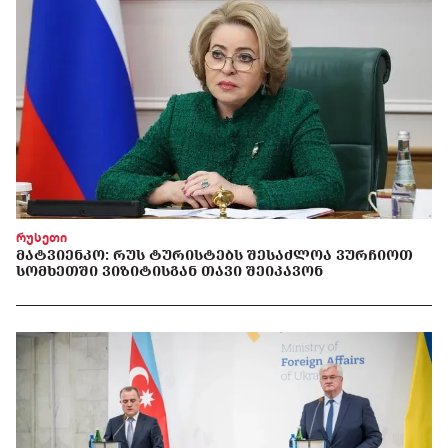
რუსეთი
ᲛᲐᲢᲕᲘᲔᲜᲙᲝ: ᲠᲣᲡ ᲢᲣᲠᲘᲡᲢᲔᲑᲡ ᲨᲔᲡᲐᲫᲚᲝᲐ ᲕᲣᲠᲩᲘᲝᲗ
ᲡᲝᲛᲮᲔᲗᲨᲘ ᲕᲘᲖᲘᲢᲘᲡᲒᲐᲜ ᲗᲐᲕᲘ ᲨᲔᲘᲙᲐᲕᲝᲜ