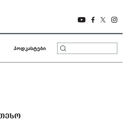
პოდკასტები
ᲔᲗᲔᲡᲝ