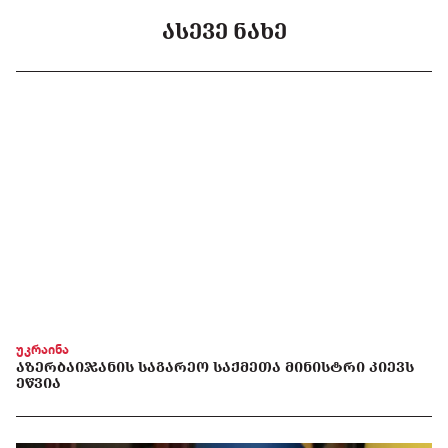
ᲐᲡᲔᲕᲔ ᲜᲐᲮᲔ
უკრაინა
ᲐᲖᲔᲠᲑᲐᲘᲯᲐᲜᲘᲡ ᲡᲐᲒᲐᲠᲔᲝ ᲡᲐᲥᲛᲔᲗᲐ ᲛᲘᲜᲘᲡᲢᲠᲘ ᲙᲘᲔᲕᲡ
ᲔᲬᲕᲘᲐ