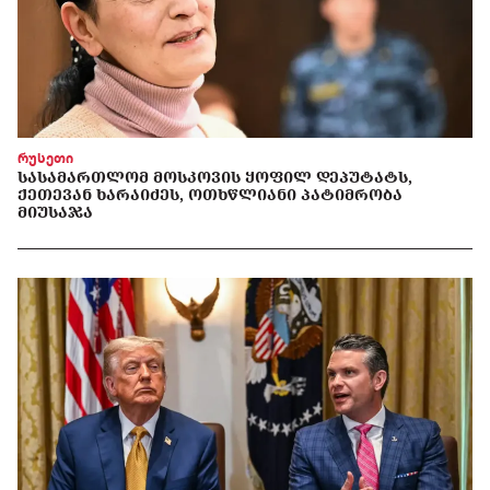
რუსეთი
ᲡᲐᲡᲐᲛᲐᲠᲗᲚᲝᲛ ᲛᲝᲡᲙᲝᲕᲘᲡ ᲧᲝᲤᲘᲚ ᲓᲔᲞᲣᲢᲐᲢᲡ,
ᲥᲔᲗᲔᲕᲐᲜ ᲮᲐᲠᲐᲘᲫᲔᲡ, ᲝᲗᲮᲬᲚᲘᲐᲜᲘ ᲞᲐᲢᲘᲛᲠᲝᲑᲐ
ᲛᲘᲣᲡᲐᲯᲐ