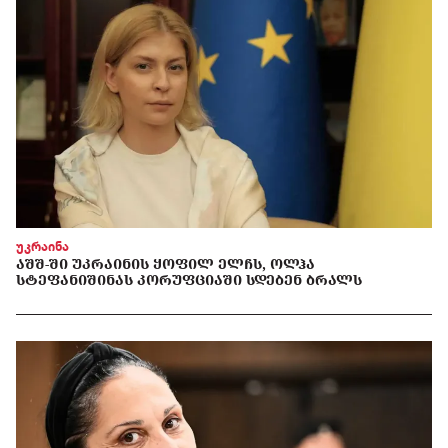
უკრაინა
ᲐᲨᲨ-ᲨᲘ ᲣᲙᲠᲐᲘᲜᲘᲡ ᲧᲝᲤᲘᲚ ᲔᲚᲩᲡ, ᲝᲚᲰᲐ
ᲡᲢᲔᲤᲐᲜᲘᲨᲘᲜᲐᲡ ᲙᲝᲠᲣᲤᲪᲘᲐᲨᲘ ᲡᲓᲔᲑᲔᲜ ᲑᲠᲐᲚᲡ