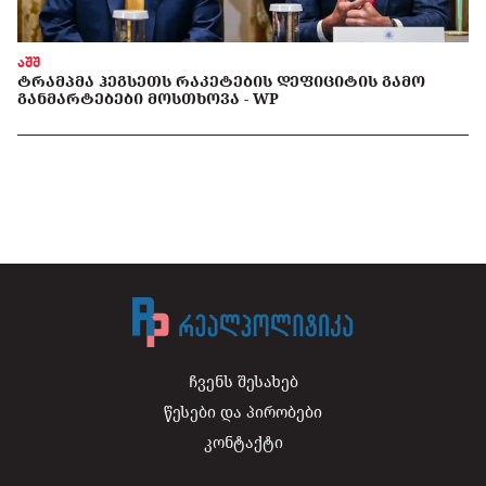
აშშ
ᲢᲠᲐᲛᲞᲛᲐ ᲰᲔᲒᲡᲔᲗᲡ ᲠᲐᲙᲔᲢᲔᲑᲘᲡ ᲓᲔᲤᲘᲪᲘᲢᲘᲡ ᲒᲐᲛᲝ
ᲒᲐᲜᲛᲐᲠᲢᲔᲑᲔᲑᲘ ᲛᲝᲡᲗᲮᲝᲕᲐ - WP
ჩვენს შესახებ
წესები და პირობები
კონტაქტი