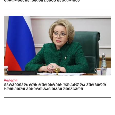
ᲛᲘᲬᲝᲓᲔᲑᲐᲖᲔ: ᲘᲡᲘᲜᲘ ᲩᲕᲔᲜᲪ ᲒᲕᲭᲘᲠᲓᲔᲑᲐ
რუსეთი
ᲛᲐᲢᲕᲘᲔᲜᲙᲝ: ᲠᲣᲡ ᲢᲣᲠᲘᲡᲢᲔᲑᲡ ᲨᲔᲡᲐᲫᲚᲝᲐ ᲕᲣᲠᲩᲘᲝᲗ
ᲡᲝᲛᲮᲔᲗᲨᲘ ᲕᲘᲖᲘᲢᲘᲡᲒᲐᲜ ᲗᲐᲕᲘ ᲨᲔᲘᲙᲐᲕᲝᲜ