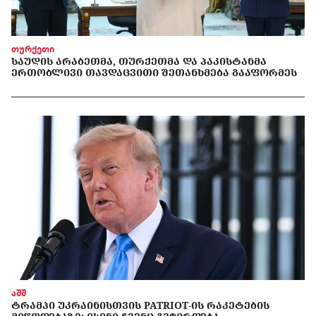
თურქეთი
ᲡᲐᲣᲓᲘᲡ ᲐᲠᲐᲑᲔᲗᲛᲐ, ᲗᲣᲠᲥᲔᲗᲛᲐ ᲓᲐ ᲞᲐᲙᲘᲡᲢᲐᲜᲛᲐ
ᲔᲠᲗᲝᲑᲚᲘᲕᲘ ᲗᲐᲕᲓᲐᲪᲕᲘᲗᲘ ᲨᲔᲗᲐᲜᲮᲛᲔᲑᲐ ᲒᲐᲐᲤᲝᲠᲛᲔᲡ
აშშ
ᲢᲠᲐᲛᲞᲘ ᲣᲙᲠᲐᲘᲜᲘᲡᲗᲕᲘᲡ PATRIOT-ᲘᲡ ᲠᲐᲙᲔᲢᲔᲑᲘᲡ