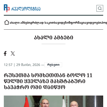
ახალი ამბები
გრძლად საკითხავი
დეზინფორმაცია
ვიდეოები
პოდ
ᲐᲮᲐᲚᲘ ᲐᲛᲑᲔᲑᲘ
12:57 | 29 მაისი, 2026 —
რუსეთი
ᲠᲣᲡᲔᲗᲛᲐ ᲡᲝᲛᲮᲔᲗᲗᲐᲜ ᲑᲝᲚᲝ 11
ᲬᲔᲚᲨᲘ ᲧᲕᲔᲚᲐᲖᲔ ᲛᲐᲡᲨᲢᲐᲑᲣᲠᲘ
ᲡᲐᲕᲐᲭᲠᲝ ᲝᲛᲘ ᲓᲐᲘᲬᲧᲝ