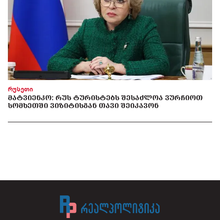
რუსეთი
ᲛᲐᲢᲕᲘᲔᲜᲙᲝ: ᲠᲣᲡ ᲢᲣᲠᲘᲡᲢᲔᲑᲡ ᲨᲔᲡᲐᲫᲚᲝᲐ ᲕᲣᲠᲩᲘᲝᲗ
ᲡᲝᲛᲮᲔᲗᲨᲘ ᲕᲘᲖᲘᲢᲘᲡᲒᲐᲜ ᲗᲐᲕᲘ ᲨᲔᲘᲙᲐᲕᲝᲜ