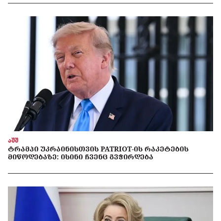
აშშ
ᲢᲠᲐᲛᲞᲘ ᲣᲙᲠᲐᲘᲜᲘᲡᲗᲕᲘᲡ PATRIOT-ᲘᲡ ᲠᲐᲙᲔᲢᲔᲑᲘᲡ
ᲛᲘᲬᲝᲓᲔᲑᲐᲖᲔ: ᲘᲡᲘᲜᲘ ᲩᲕᲔᲜᲪ ᲒᲕᲭᲘᲠᲓᲔᲑᲐ