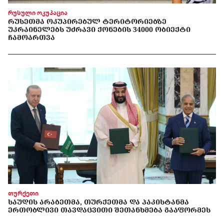
რუსული ოკუპაცია
ᲠᲣᲡᲔᲗᲛᲐ ᲝᲙᲣᲞᲘᲠᲔᲑᲣᲚ ᲢᲔᲠᲘᲢᲝᲠᲘᲔᲑᲖᲔ
ᲣᲙᲠᲐᲘᲜᲔᲚᲔᲑᲡ ᲣᲫᲠᲐᲕᲘ ᲥᲝᲜᲔᲑᲘᲡ 34000 ᲝᲑᲘᲔᲥᲢᲘ
ᲩᲐᲛᲝᲐᲠᲗᲕᲐ
თურქეთი
ᲡᲐᲣᲓᲘᲡ ᲐᲠᲐᲑᲔᲗᲛᲐ, ᲗᲣᲠᲥᲔᲗᲛᲐ ᲓᲐ ᲞᲐᲙᲘᲡᲢᲐᲜᲛᲐ
ᲔᲠᲗᲝᲑᲚᲘᲕᲘ ᲗᲐᲕᲓᲐᲪᲕᲘᲗᲘ ᲨᲔᲗᲐᲜᲮᲛᲔᲑᲐ ᲒᲐᲐᲤᲝᲠᲛᲔᲡ