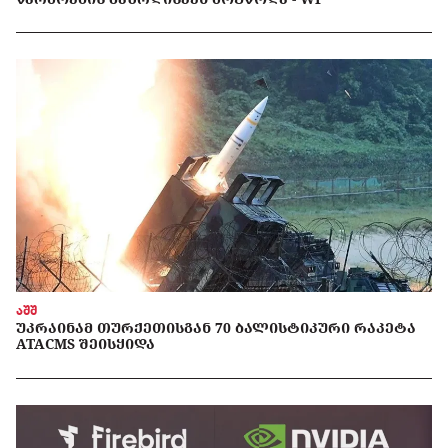
აშშ
ᲣᲙᲠᲐᲘᲜᲐᲛ ᲗᲣᲠᲥᲔᲗᲘᲡᲒᲐᲜ 70 ᲑᲐᲚᲘᲡᲢᲘᲙᲣᲠᲘ ᲠᲐᲙᲔᲢᲐ
ATACMS ᲨᲔᲘᲡᲧᲘᲓᲐ