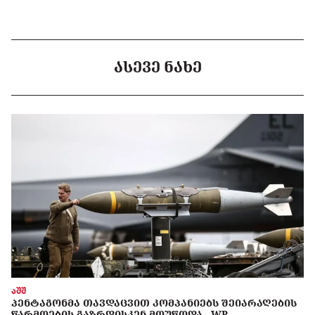
ᲐᲡᲔᲕᲔ ᲜᲐᲮᲔ
აშშ
ᲞᲔᲜᲢᲐᲒᲝᲜᲛᲐ ᲗᲐᲕᲓᲐᲪᲕᲘᲗ ᲙᲝᲛᲞᲐᲜᲘᲔᲑᲡ ᲨᲔᲘᲐᲠᲐᲦᲔᲑᲘᲡ
ᲬᲐᲠᲛᲝᲔᲑᲘᲡ ᲒᲐᲖᲠᲓᲘᲡᲙᲔᲜ ᲛᲝᲣᲬᲝᲓᲐ - WP