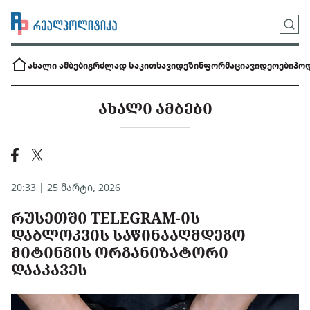
ახალი ამბები
გრძლად საკითხავი
დეზინფორმაცია
ვიდეოები
პოდ
ᲐᲮᲐᲚᲘ ᲐᲛᲑᲔᲑᲘ
20:33 | 25 მარტი, 2026
ᲠᲣᲡᲔᲗᲨᲘ TELEGRAM-ᲘᲡ
ᲓᲐᲑᲚᲝᲙᲕᲘᲡ ᲡᲐᲬᲘᲜᲐᲐᲦᲛᲓᲔᲒᲝ
ᲛᲘᲢᲘᲜᲒᲘᲡ ᲝᲠᲒᲐᲜᲘᲖᲐᲢᲝᲠᲘ
ᲓᲐᲐᲙᲐᲕᲔᲡ