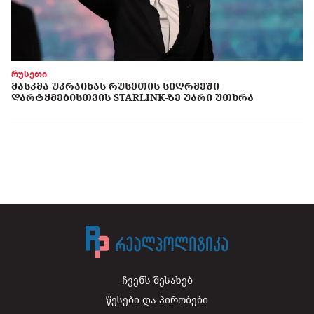
რუსეთი
ᲛᲐᲡᲙᲛᲐ ᲣᲙᲠᲐᲘᲜᲐᲡ ᲠᲣᲡᲔᲗᲘᲡ ᲡᲘᲦᲠᲛᲔᲨᲘ
ᲓᲐᲠᲢᲧᲛᲔᲑᲘᲡᲗᲕᲘᲡ STARLINK-ᲖᲔ ᲣᲐᲠᲘ ᲣᲗᲮᲠᲐ
ჩვენს შესახებ
წესები და პირობები