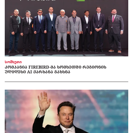
სომხეთი
ᲙᲝᲛᲞᲐᲜᲘᲐ FIREBIRD-ᲛᲐ ᲡᲝᲛᲮᲔᲗᲨᲘ ᲠᲔᲒᲘᲝᲜᲘᲡ
ᲣᲓᲘᲓᲔᲡᲘ AI ᲥᲐᲠᲮᲐᲜᲐ ᲒᲐᲮᲡᲜᲐ