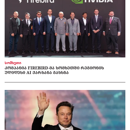
სომხეთი
ᲙᲝᲛᲞᲐᲜᲘᲐ FIREBIRD-ᲛᲐ ᲡᲝᲛᲮᲔᲗᲨᲘ ᲠᲔᲒᲘᲝᲜᲘᲡ
ᲣᲓᲘᲓᲔᲡᲘ AI ᲥᲐᲠᲮᲐᲜᲐ ᲒᲐᲮᲡᲜᲐ