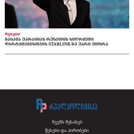
რუსეთი
ᲛᲐᲡᲙᲛᲐ ᲣᲙᲠᲐᲘᲜᲐᲡ ᲠᲣᲡᲔᲗᲘᲡ ᲡᲘᲦᲠᲛᲔᲨᲘ
ᲓᲐᲠᲢᲧᲛᲔᲑᲘᲡᲗᲕᲘᲡ STARLINK-ᲖᲔ ᲣᲐᲠᲘ ᲣᲗᲮᲠᲐ
ჩვენს შესახებ
წესები და პირობები