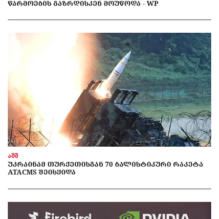
ᲬᲐᲠᲛᲝᲔᲑᲘᲡ ᲒᲐᲖᲠᲓᲘᲡᲙᲔᲜ ᲛᲝᲣᲬᲝᲓᲐ - WP
აშშ
ᲣᲙᲠᲐᲘᲜᲐᲛ ᲗᲣᲠᲥᲔᲗᲘᲡᲒᲐᲜ 70 ᲑᲐᲚᲘᲡᲢᲘᲙᲣᲠᲘ ᲠᲐᲙᲔᲢᲐ
ATACMS ᲨᲔᲘᲡᲧᲘᲓᲐ