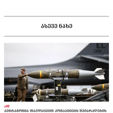
ᲐᲡᲔᲕᲔ ᲜᲐᲮᲔ
აშშ
ᲞᲔᲜᲢᲐᲒᲝᲜᲛᲐ ᲗᲐᲕᲓᲐᲪᲕᲘᲗ ᲙᲝᲛᲞᲐᲜᲘᲔᲑᲡ ᲨᲔᲘᲐᲠᲐᲦᲔᲑᲘᲡ