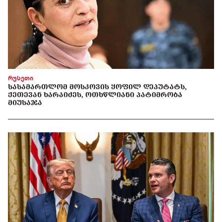
რუსეთი
ᲡᲐᲡᲐᲛᲐᲠᲗᲚᲝᲛ ᲛᲝᲡᲙᲝᲕᲘᲡ ᲧᲝᲤᲘᲚ ᲓᲔᲞᲣᲢᲐᲢᲡ,
ᲥᲔᲗᲔᲕᲐᲜ ᲮᲐᲠᲐᲘᲫᲔᲡ, ᲝᲗᲮᲬᲚᲘᲐᲜᲘ ᲞᲐᲢᲘᲛᲠᲝᲑᲐ
ᲛᲘᲣᲡᲐᲯᲐ