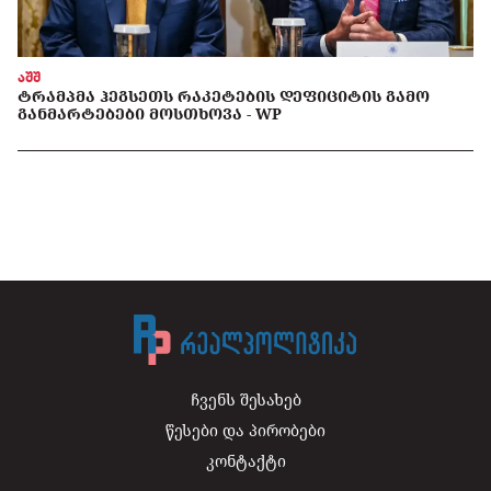
აშშ
ᲢᲠᲐᲛᲞᲛᲐ ᲰᲔᲒᲡᲔᲗᲡ ᲠᲐᲙᲔᲢᲔᲑᲘᲡ ᲓᲔᲤᲘᲪᲘᲢᲘᲡ ᲒᲐᲛᲝ
ᲒᲐᲜᲛᲐᲠᲢᲔᲑᲔᲑᲘ ᲛᲝᲡᲗᲮᲝᲕᲐ - WP
ჩვენს შესახებ
წესები და პირობები
კონტაქტი