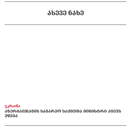
ᲐᲡᲔᲕᲔ ᲜᲐᲮᲔ
უკრაინა
ᲐᲖᲔᲠᲑᲐᲘᲯᲐᲜᲘᲡ ᲡᲐᲒᲐᲠᲔᲝ ᲡᲐᲥᲛᲔᲗᲐ ᲛᲘᲜᲘᲡᲢᲠᲘ ᲙᲘᲔᲕᲡ
ᲔᲬᲕᲘᲐ