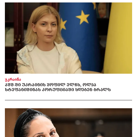
უკრაინა
ᲐᲨᲨ-ᲨᲘ ᲣᲙᲠᲐᲘᲜᲘᲡ ᲧᲝᲤᲘᲚ ᲔᲚᲩᲡ, ᲝᲚᲰᲐ
ᲡᲢᲔᲤᲐᲜᲘᲨᲘᲜᲐᲡ ᲙᲝᲠᲣᲤᲪᲘᲐᲨᲘ ᲡᲓᲔᲑᲔᲜ ᲑᲠᲐᲚᲡ