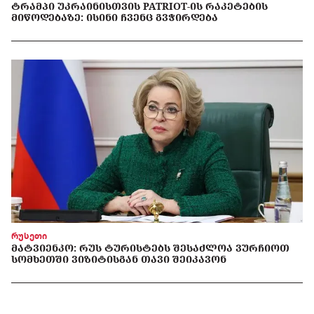
ᲢᲠᲐᲛᲞᲘ ᲣᲙᲠᲐᲘᲜᲘᲡᲗᲕᲘᲡ PATRIOT-ᲘᲡ ᲠᲐᲙᲔᲢᲔᲑᲘᲡ
ᲛᲘᲬᲝᲓᲔᲑᲐᲖᲔ: ᲘᲡᲘᲜᲘ ᲩᲕᲔᲜᲪ ᲒᲕᲭᲘᲠᲓᲔᲑᲐ
რუსეთი
ᲛᲐᲢᲕᲘᲔᲜᲙᲝ: ᲠᲣᲡ ᲢᲣᲠᲘᲡᲢᲔᲑᲡ ᲨᲔᲡᲐᲫᲚᲝᲐ ᲕᲣᲠᲩᲘᲝᲗ
ᲡᲝᲛᲮᲔᲗᲨᲘ ᲕᲘᲖᲘᲢᲘᲡᲒᲐᲜ ᲗᲐᲕᲘ ᲨᲔᲘᲙᲐᲕᲝᲜ