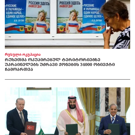
რუსული ოკუპაცია
ᲠᲣᲡᲔᲗᲛᲐ ᲝᲙᲣᲞᲘᲠᲔᲑᲣᲚ ᲢᲔᲠᲘᲢᲝᲠᲘᲔᲑᲖᲔ
ᲣᲙᲠᲐᲘᲜᲔᲚᲔᲑᲡ ᲣᲫᲠᲐᲕᲘ ᲥᲝᲜᲔᲑᲘᲡ 34000 ᲝᲑᲘᲔᲥᲢᲘ
ᲩᲐᲛᲝᲐᲠᲗᲕᲐ