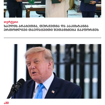
თურქეთი
ᲡᲐᲣᲓᲘᲡ ᲐᲠᲐᲑᲔᲗᲛᲐ, ᲗᲣᲠᲥᲔᲗᲛᲐ ᲓᲐ ᲞᲐᲙᲘᲡᲢᲐᲜᲛᲐ
ᲔᲠᲗᲝᲑᲚᲘᲕᲘ ᲗᲐᲕᲓᲐᲪᲕᲘᲗᲘ ᲨᲔᲗᲐᲜᲮᲛᲔᲑᲐ ᲒᲐᲐᲤᲝᲠᲛᲔᲡ
აშშ