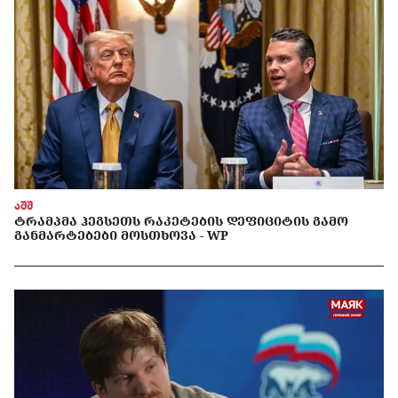
აშშ
ᲢᲠᲐᲛᲞᲛᲐ ᲰᲔᲒᲡᲔᲗᲡ ᲠᲐᲙᲔᲢᲔᲑᲘᲡ ᲓᲔᲤᲘᲪᲘᲢᲘᲡ ᲒᲐᲛᲝ
ᲒᲐᲜᲛᲐᲠᲢᲔᲑᲔᲑᲘ ᲛᲝᲡᲗᲮᲝᲕᲐ - WP