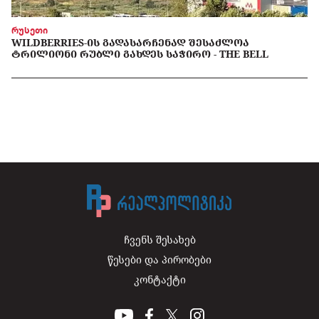
რუსეთი
WILDBERRIES-ᲘᲡ ᲒᲐᲓᲐᲡᲐᲠᲩᲔᲜᲐᲓ ᲨᲔᲡᲐᲫᲚᲝᲐ
ᲢᲠᲘᲚᲘᲝᲜᲘ ᲠᲣᲑᲚᲘ ᲒᲐᲮᲓᲔᲡ ᲡᲐᲭᲘᲠᲝ - THE BELL
ჩვენს შესახებ
წესები და პირობები
კონტაქტი