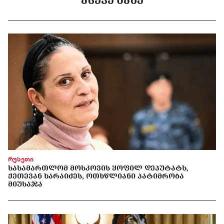
ᲐᲡᲔᲕᲔ ᲜᲐᲮᲔ
რუსეთი
ᲡᲐᲡᲐᲛᲐᲠᲗᲚᲝᲛ ᲛᲝᲡᲙᲝᲕᲘᲡ ᲧᲝᲤᲘᲚ ᲓᲔᲞᲣᲢᲐᲢᲡ,
ᲥᲔᲗᲔᲕᲐᲜ ᲮᲐᲠᲐᲘᲫᲔᲡ, ᲝᲗᲮᲬᲚᲘᲐᲜᲘ ᲞᲐᲢᲘᲛᲠᲝᲑᲐ
ᲛᲘᲣᲡᲐᲯᲐ