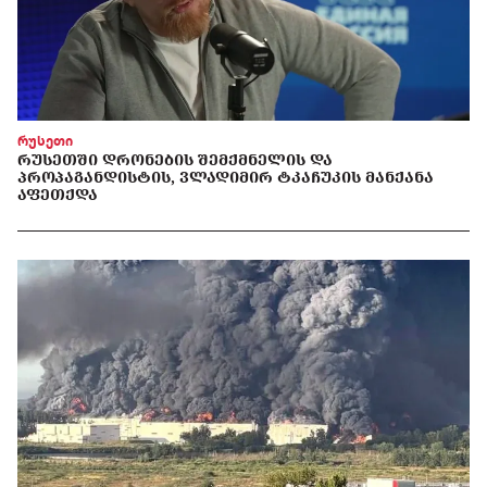
რუსეთი
ᲠᲣᲡᲔᲗᲨᲘ ᲓᲠᲝᲜᲔᲑᲘᲡ ᲨᲔᲛᲥᲛᲜᲔᲚᲘᲡ ᲓᲐ
ᲞᲠᲝᲞᲐᲒᲐᲜᲓᲘᲡᲢᲘᲡ, ᲕᲚᲐᲓᲘᲛᲘᲠ ᲢᲙᲐᲩᲣᲙᲘᲡ ᲛᲐᲜᲥᲐᲜᲐ
ᲐᲤᲔᲗᲥᲓᲐ