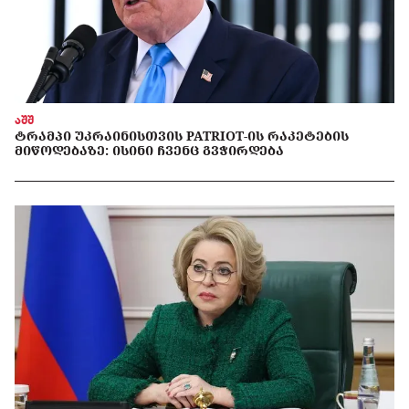
აშშ
ᲢᲠᲐᲛᲞᲘ ᲣᲙᲠᲐᲘᲜᲘᲡᲗᲕᲘᲡ PATRIOT-ᲘᲡ ᲠᲐᲙᲔᲢᲔᲑᲘᲡ
ᲛᲘᲬᲝᲓᲔᲑᲐᲖᲔ: ᲘᲡᲘᲜᲘ ᲩᲕᲔᲜᲪ ᲒᲕᲭᲘᲠᲓᲔᲑᲐ