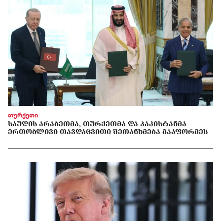
თურქეთი
ᲡᲐᲣᲓᲘᲡ ᲐᲠᲐᲑᲔᲗᲛᲐ, ᲗᲣᲠᲥᲔᲗᲛᲐ ᲓᲐ ᲞᲐᲙᲘᲡᲢᲐᲜᲛᲐ
ᲔᲠᲗᲝᲑᲚᲘᲕᲘ ᲗᲐᲕᲓᲐᲪᲕᲘᲗᲘ ᲨᲔᲗᲐᲜᲮᲛᲔᲑᲐ ᲒᲐᲐᲤᲝᲠᲛᲔᲡ