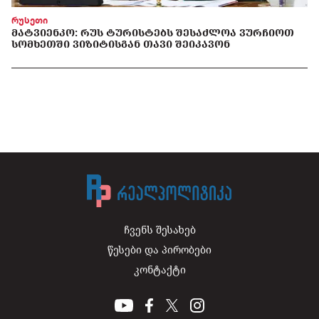
რუსეთი
ᲛᲐᲢᲕᲘᲔᲜᲙᲝ: ᲠᲣᲡ ᲢᲣᲠᲘᲡᲢᲔᲑᲡ ᲨᲔᲡᲐᲫᲚᲝᲐ ᲕᲣᲠᲩᲘᲝᲗ
ᲡᲝᲛᲮᲔᲗᲨᲘ ᲕᲘᲖᲘᲢᲘᲡᲒᲐᲜ ᲗᲐᲕᲘ ᲨᲔᲘᲙᲐᲕᲝᲜ
ჩვენს შესახებ
წესები და პირობები
კონტაქტი