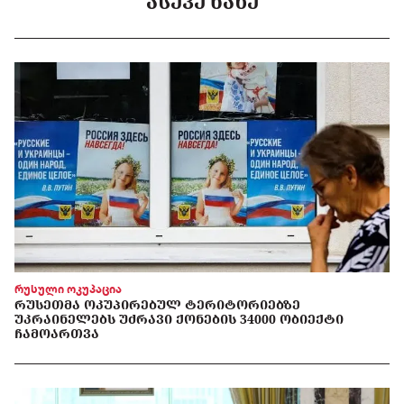
ᲐᲡᲔᲕᲔ ᲜᲐᲮᲔ
რუსული ოკუპაცია
ᲠᲣᲡᲔᲗᲛᲐ ᲝᲙᲣᲞᲘᲠᲔᲑᲣᲚ ᲢᲔᲠᲘᲢᲝᲠᲘᲔᲑᲖᲔ
ᲣᲙᲠᲐᲘᲜᲔᲚᲔᲑᲡ ᲣᲫᲠᲐᲕᲘ ᲥᲝᲜᲔᲑᲘᲡ 34000 ᲝᲑᲘᲔᲥᲢᲘ
ᲩᲐᲛᲝᲐᲠᲗᲕᲐ