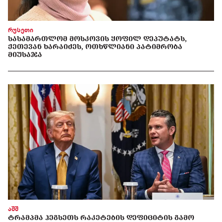
რუსეთი
ᲡᲐᲡᲐᲛᲐᲠᲗᲚᲝᲛ ᲛᲝᲡᲙᲝᲕᲘᲡ ᲧᲝᲤᲘᲚ ᲓᲔᲞᲣᲢᲐᲢᲡ,
ᲥᲔᲗᲔᲕᲐᲜ ᲮᲐᲠᲐᲘᲫᲔᲡ, ᲝᲗᲮᲬᲚᲘᲐᲜᲘ ᲞᲐᲢᲘᲛᲠᲝᲑᲐ
ᲛᲘᲣᲡᲐᲯᲐ
აშშ
ᲢᲠᲐᲛᲞᲛᲐ ᲰᲔᲒᲡᲔᲗᲡ ᲠᲐᲙᲔᲢᲔᲑᲘᲡ ᲓᲔᲤᲘᲪᲘᲢᲘᲡ ᲒᲐᲛᲝ