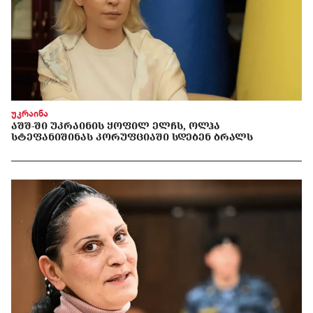
უკრაინა
ᲐᲨᲨ-ᲨᲘ ᲣᲙᲠᲐᲘᲜᲘᲡ ᲧᲝᲤᲘᲚ ᲔᲚᲩᲡ, ᲝᲚᲰᲐ
ᲡᲢᲔᲤᲐᲜᲘᲨᲘᲜᲐᲡ ᲙᲝᲠᲣᲤᲪᲘᲐᲨᲘ ᲡᲓᲔᲑᲔᲜ ᲑᲠᲐᲚᲡ