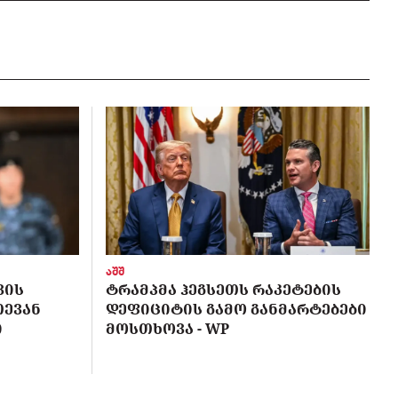
აშშ
ᲕᲘᲡ
ᲢᲠᲐᲛᲞᲛᲐ ᲰᲔᲒᲡᲔᲗᲡ ᲠᲐᲙᲔᲢᲔᲑᲘᲡ
ᲗᲔᲕᲐᲜ
ᲓᲔᲤᲘᲪᲘᲢᲘᲡ ᲒᲐᲛᲝ ᲒᲐᲜᲛᲐᲠᲢᲔᲑᲔᲑᲘ
Ი
ᲛᲝᲡᲗᲮᲝᲕᲐ - WP