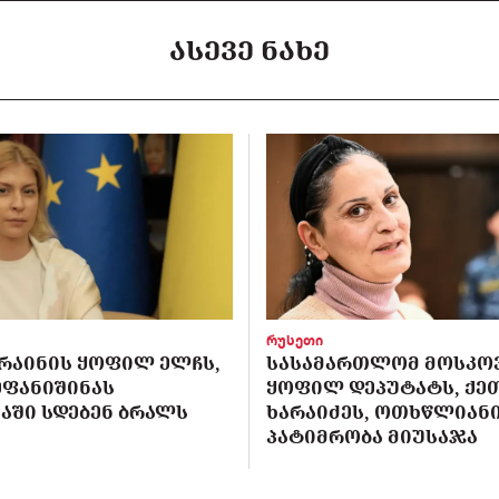
ᲐᲡᲔᲕᲔ ᲜᲐᲮᲔ
რუსეთი
ᲙᲠᲐᲘᲜᲘᲡ ᲧᲝᲤᲘᲚ ᲔᲚᲩᲡ,
ᲡᲐᲡᲐᲛᲐᲠᲗᲚᲝᲛ ᲛᲝᲡᲙᲝ
ᲔᲤᲐᲜᲘᲨᲘᲜᲐᲡ
ᲧᲝᲤᲘᲚ ᲓᲔᲞᲣᲢᲐᲢᲡ, ᲥᲔ
ᲐᲨᲘ ᲡᲓᲔᲑᲔᲜ ᲑᲠᲐᲚᲡ
ᲮᲐᲠᲐᲘᲫᲔᲡ, ᲝᲗᲮᲬᲚᲘᲐᲜ
ᲞᲐᲢᲘᲛᲠᲝᲑᲐ ᲛᲘᲣᲡᲐᲯᲐ