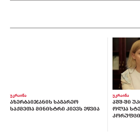
უკრაინა
უკრაინა
ᲐᲖᲔᲠᲑᲐᲘᲯᲐᲜᲘᲡ ᲡᲐᲒᲐᲠᲔᲝ
ᲐᲨᲨ-ᲨᲘ Უ
ᲡᲐᲥᲛᲔᲗᲐ ᲛᲘᲜᲘᲡᲢᲠᲘ ᲙᲘᲔᲕᲡ ᲔᲬᲕᲘᲐ
ᲝᲚᲰᲐ ᲡᲢ
ᲙᲝᲠᲣᲤᲪᲘ