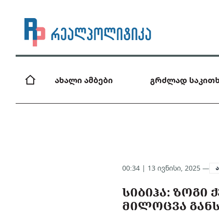
ახალი ამბები
გრძლად საკითხ
00:34 | 13 ივნისი, 2025 —
ᲡᲘᲑᲘᲰᲐ: ᲖᲝᲒᲘ
ᲛᲘᲚᲝᲪᲕᲐ ᲒᲐᲜ