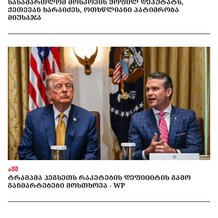
ᲡᲐᲡᲐᲛᲐᲠᲗᲚᲝᲛ ᲛᲝᲡᲙᲝᲕᲘᲡ ᲧᲝᲤᲘᲚ ᲓᲔᲞᲣᲢᲐᲢᲡ,
ᲥᲔᲗᲔᲕᲐᲜ ᲮᲐᲠᲐᲘᲫᲔᲡ, ᲝᲗᲮᲬᲚᲘᲐᲜᲘ ᲞᲐᲢᲘᲛᲠᲝᲑᲐ
ᲛᲘᲣᲡᲐᲯᲐ
აშშ
ᲢᲠᲐᲛᲞᲛᲐ ᲰᲔᲒᲡᲔᲗᲡ ᲠᲐᲙᲔᲢᲔᲑᲘᲡ ᲓᲔᲤᲘᲪᲘᲢᲘᲡ ᲒᲐᲛᲝ
ᲒᲐᲜᲛᲐᲠᲢᲔᲑᲔᲑᲘ ᲛᲝᲡᲗᲮᲝᲕᲐ - WP