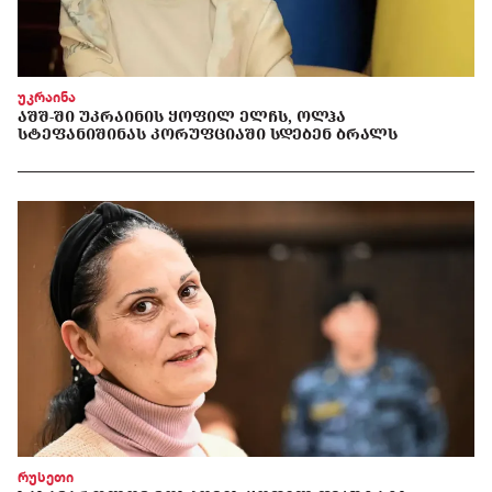
უკრაინა
ᲐᲨᲨ-ᲨᲘ ᲣᲙᲠᲐᲘᲜᲘᲡ ᲧᲝᲤᲘᲚ ᲔᲚᲩᲡ, ᲝᲚᲰᲐ
ᲡᲢᲔᲤᲐᲜᲘᲨᲘᲜᲐᲡ ᲙᲝᲠᲣᲤᲪᲘᲐᲨᲘ ᲡᲓᲔᲑᲔᲜ ᲑᲠᲐᲚᲡ
რუსეთი