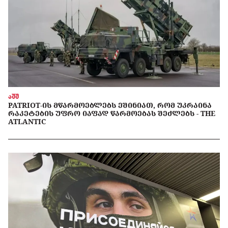
აშშ
PATRIOT-ᲘᲡ ᲛᲬᲐᲠᲛᲝᲔᲑᲚᲔᲑᲡ ᲔᲨᲘᲜᲘᲐᲗ, ᲠᲝᲛ ᲣᲙᲠᲐᲘᲜᲐ
ᲠᲐᲙᲔᲢᲔᲑᲘᲡ ᲣᲤᲠᲝ ᲘᲐᲤᲐᲓ ᲬᲐᲠᲛᲝᲔᲑᲐᲡ ᲨᲔᲫᲚᲔᲑᲡ - THE
ATLANTIC