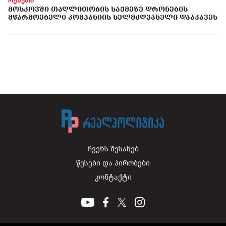
რუსეთი
ᲛᲝᲡᲙᲝᲕᲨᲘ ᲗᲐᲦᲚᲘᲗᲝᲑᲘᲡ ᲡᲐᲥᲛᲔᲖᲔ ᲓᲠᲝᲜᲔᲑᲘᲡ
ᲛᲬᲐᲠᲛᲝᲔᲑᲔᲚᲘ ᲙᲝᲛᲞᲐᲜᲘᲘᲡ ᲮᲔᲚᲛᲫᲦᲕᲐᲜᲔᲚᲘ ᲓᲐᲐᲙᲐᲕᲔᲡ
ჩვენს შესახებ
წესები და პირობები
კონტაქტი