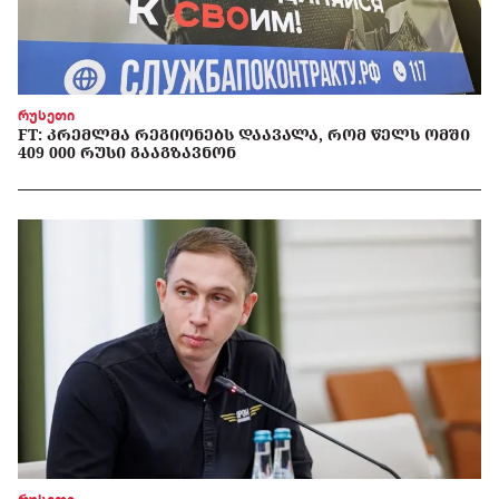
რუსეთი
FT: ᲙᲠᲔᲛᲚᲛᲐ ᲠᲔᲒᲘᲝᲜᲔᲑᲡ ᲓᲐᲐᲕᲐᲚᲐ, ᲠᲝᲛ ᲬᲔᲚᲡ ᲝᲛᲨᲘ
409 000 ᲠᲣᲡᲘ ᲒᲐᲐᲒᲖᲐᲕᲜᲝᲜ