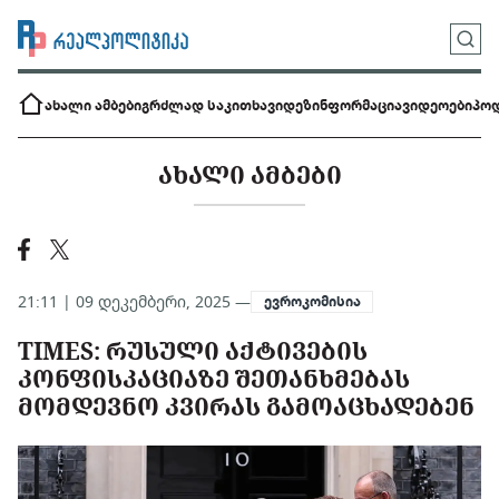
ახალი ამბები
გრძლად საკითხავი
დეზინფორმაცია
ვიდეოები
პოდ
ᲐᲮᲐᲚᲘ ᲐᲛᲑᲔᲑᲘ
21:11 | 09 დეკემბერი, 2025 —
ევროკომისია
TIMES: ᲠᲣᲡᲣᲚᲘ ᲐᲥᲢᲘᲕᲔᲑᲘᲡ
ᲙᲝᲜᲤᲘᲡᲙᲐᲪᲘᲐᲖᲔ ᲨᲔᲗᲐᲜᲮᲛᲔᲑᲐᲡ
ᲛᲝᲛᲓᲔᲕᲜᲝ ᲙᲕᲘᲠᲐᲡ ᲒᲐᲛᲝᲐᲪᲮᲐᲓᲔᲑᲔᲜ