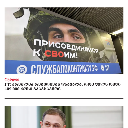
რუსეთი
FT: ᲙᲠᲔᲛᲚᲛᲐ ᲠᲔᲒᲘᲝᲜᲔᲑᲡ ᲓᲐᲐᲕᲐᲚᲐ, ᲠᲝᲛ ᲬᲔᲚᲡ ᲝᲛᲨᲘ
409 000 ᲠᲣᲡᲘ ᲒᲐᲐᲒᲖᲐᲕᲜᲝᲜ