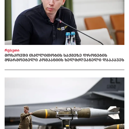
რუსეთი
ᲛᲝᲡᲙᲝᲕᲨᲘ ᲗᲐᲦᲚᲘᲗᲝᲑᲘᲡ ᲡᲐᲥᲛᲔᲖᲔ ᲓᲠᲝᲜᲔᲑᲘᲡ
ᲛᲬᲐᲠᲛᲝᲔᲑᲔᲚᲘ ᲙᲝᲛᲞᲐᲜᲘᲘᲡ ᲮᲔᲚᲛᲫᲦᲕᲐᲜᲔᲚᲘ ᲓᲐᲐᲙᲐᲕᲔᲡ