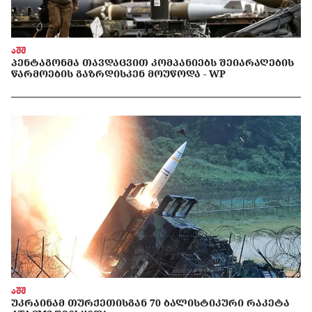
აშშ
ᲞᲔᲜᲢᲐᲒᲝᲜᲛᲐ ᲗᲐᲕᲓᲐᲪᲕᲘᲗ ᲙᲝᲛᲞᲐᲜᲘᲔᲑᲡ ᲨᲔᲘᲐᲠᲐᲦᲔᲑᲘᲡ
ᲬᲐᲠᲛᲝᲔᲑᲘᲡ ᲒᲐᲖᲠᲓᲘᲡᲙᲔᲜ ᲛᲝᲣᲬᲝᲓᲐ - WP
აშშ
ᲣᲙᲠᲐᲘᲜᲐᲛ ᲗᲣᲠᲥᲔᲗᲘᲡᲒᲐᲜ 70 ᲑᲐᲚᲘᲡᲢᲘᲙᲣᲠᲘ ᲠᲐᲙᲔᲢᲐ