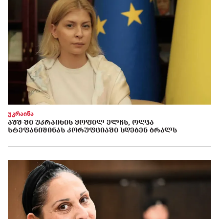
უკრაინა
ᲐᲨᲨ-ᲨᲘ ᲣᲙᲠᲐᲘᲜᲘᲡ ᲧᲝᲤᲘᲚ ᲔᲚᲩᲡ, ᲝᲚᲰᲐ
ᲡᲢᲔᲤᲐᲜᲘᲨᲘᲜᲐᲡ ᲙᲝᲠᲣᲤᲪᲘᲐᲨᲘ ᲡᲓᲔᲑᲔᲜ ᲑᲠᲐᲚᲡ