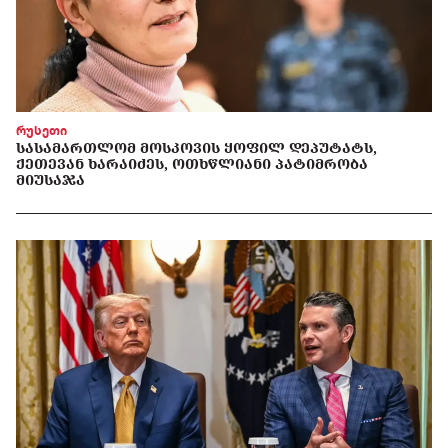
რუსეთი
ᲡᲐᲡᲐᲛᲐᲠᲗᲚᲝᲛ ᲛᲝᲡᲙᲝᲕᲘᲡ ᲧᲝᲤᲘᲚ ᲓᲔᲞᲣᲢᲐᲢᲡ,
ᲥᲔᲗᲔᲕᲐᲜ ᲮᲐᲠᲐᲘᲫᲔᲡ, ᲝᲗᲮᲬᲚᲘᲐᲜᲘ ᲞᲐᲢᲘᲛᲠᲝᲑᲐ
ᲛᲘᲣᲡᲐᲯᲐ