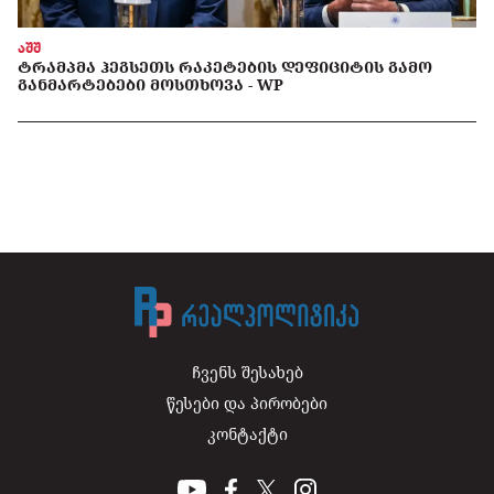
აშშ
ᲢᲠᲐᲛᲞᲛᲐ ᲰᲔᲒᲡᲔᲗᲡ ᲠᲐᲙᲔᲢᲔᲑᲘᲡ ᲓᲔᲤᲘᲪᲘᲢᲘᲡ ᲒᲐᲛᲝ
ᲒᲐᲜᲛᲐᲠᲢᲔᲑᲔᲑᲘ ᲛᲝᲡᲗᲮᲝᲕᲐ - WP
ჩვენს შესახებ
წესები და პირობები
კონტაქტი