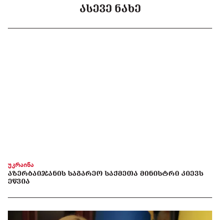
ᲐᲡᲔᲕᲔ ᲜᲐᲮᲔ
უკრაინა
ᲐᲖᲔᲠᲑᲐᲘᲯᲐᲜᲘᲡ ᲡᲐᲒᲐᲠᲔᲝ ᲡᲐᲥᲛᲔᲗᲐ ᲛᲘᲜᲘᲡᲢᲠᲘ ᲙᲘᲔᲕᲡ
ᲔᲬᲕᲘᲐ