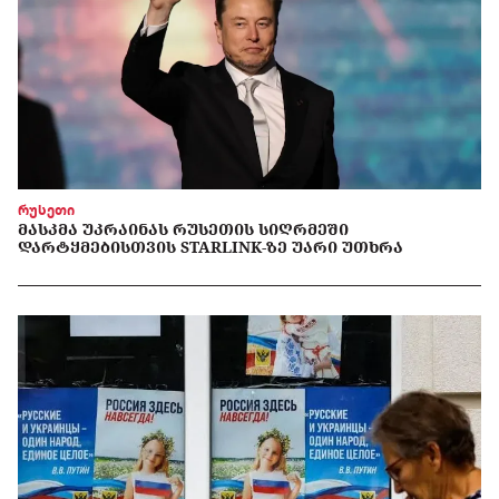
რუსეთი
ᲛᲐᲡᲙᲛᲐ ᲣᲙᲠᲐᲘᲜᲐᲡ ᲠᲣᲡᲔᲗᲘᲡ ᲡᲘᲦᲠᲛᲔᲨᲘ
ᲓᲐᲠᲢᲧᲛᲔᲑᲘᲡᲗᲕᲘᲡ STARLINK-ᲖᲔ ᲣᲐᲠᲘ ᲣᲗᲮᲠᲐ