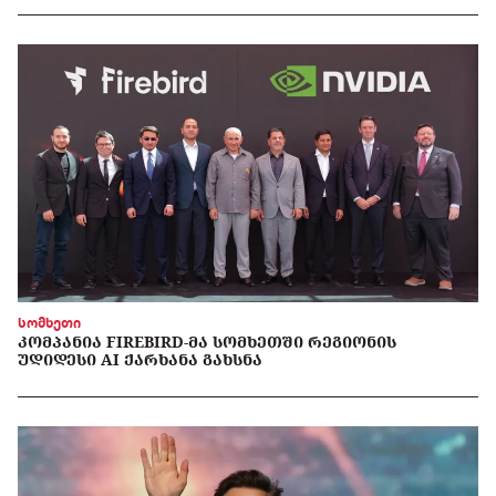
სომხეთი
ᲙᲝᲛᲞᲐᲜᲘᲐ FIREBIRD-ᲛᲐ ᲡᲝᲛᲮᲔᲗᲨᲘ ᲠᲔᲒᲘᲝᲜᲘᲡ
ᲣᲓᲘᲓᲔᲡᲘ AI ᲥᲐᲠᲮᲐᲜᲐ ᲒᲐᲮᲡᲜᲐ