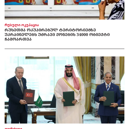
რუსული ოკუპაცია
ᲠᲣᲡᲔᲗᲛᲐ ᲝᲙᲣᲞᲘᲠᲔᲑᲣᲚ ᲢᲔᲠᲘᲢᲝᲠᲘᲔᲑᲖᲔ
ᲣᲙᲠᲐᲘᲜᲔᲚᲔᲑᲡ ᲣᲫᲠᲐᲕᲘ ᲥᲝᲜᲔᲑᲘᲡ 34000 ᲝᲑᲘᲔᲥᲢᲘ
ᲩᲐᲛᲝᲐᲠᲗᲕᲐ
თურქეთი