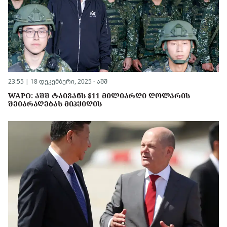
23:55 | 18 დეკემბერი, 2025 -
აშშ
WAPO: ᲐᲨᲨ ᲢᲐᲘᲕᲐᲜᲡ $11 ᲛᲘᲚᲘᲐᲠᲓᲘ ᲓᲝᲚᲐᲠᲘᲡ
ᲨᲔᲘᲐᲠᲐᲦᲔᲑᲐᲡ ᲛᲘᲰᲧᲘᲓᲘᲡ