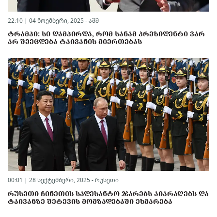
22:10 | 04 ნოემბერი, 2025 -
აშშ
ᲢᲠᲐᲛᲞᲘ: ᲡᲘ ᲓᲐᲛᲞᲘᲠᲓᲐ, ᲠᲝᲛ ᲡᲐᲜᲐᲛ ᲞᲠᲔᲖᲘᲓᲔᲜᲢᲘ ᲕᲐᲠ
ᲐᲠ ᲨᲔᲔᲪᲓᲔᲑᲐ ᲢᲐᲘᲕᲐᲜᲘᲡ ᲛᲘᲔᲠᲗᲔᲑᲐᲡ
00:01 | 28 სექტემბერი, 2025 -
რუსეთი
ᲠᲣᲡᲔᲗᲘ ᲩᲘᲜᲔᲗᲘᲡ ᲡᲐᲓᲔᲡᲐᲜᲢᲝ ᲯᲐᲠᲔᲑᲡ ᲐᲘᲐᲠᲐᲦᲔᲑᲡ ᲓᲐ
ᲢᲐᲘᲕᲐᲜᲖᲔ ᲨᲔᲢᲔᲕᲘᲡ ᲛᲝᲛᲖᲐᲓᲔᲑᲐᲨᲘ ᲔᲮᲛᲐᲠᲔᲑᲐ