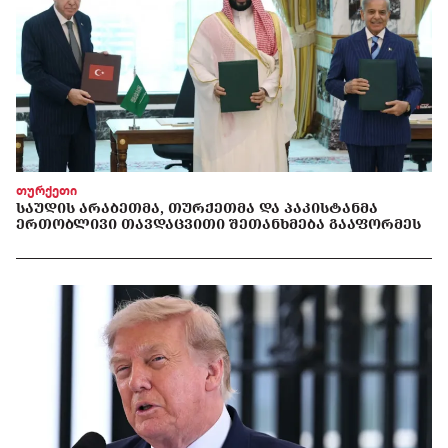
თურქეთი
ᲡᲐᲣᲓᲘᲡ ᲐᲠᲐᲑᲔᲗᲛᲐ, ᲗᲣᲠᲥᲔᲗᲛᲐ ᲓᲐ ᲞᲐᲙᲘᲡᲢᲐᲜᲛᲐ
ᲔᲠᲗᲝᲑᲚᲘᲕᲘ ᲗᲐᲕᲓᲐᲪᲕᲘᲗᲘ ᲨᲔᲗᲐᲜᲮᲛᲔᲑᲐ ᲒᲐᲐᲤᲝᲠᲛᲔᲡ