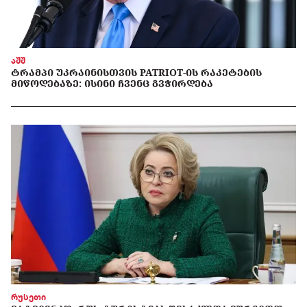
აშშ
ᲢᲠᲐᲛᲞᲘ ᲣᲙᲠᲐᲘᲜᲘᲡᲗᲕᲘᲡ PATRIOT-ᲘᲡ ᲠᲐᲙᲔᲢᲔᲑᲘᲡ
ᲛᲘᲬᲝᲓᲔᲑᲐᲖᲔ: ᲘᲡᲘᲜᲘ ᲩᲕᲔᲜᲪ ᲒᲕᲭᲘᲠᲓᲔᲑᲐ
რუსეთი