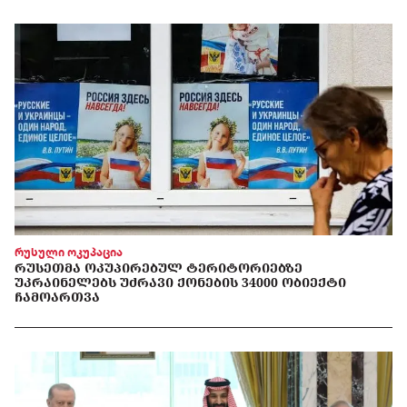
რუსული ოკუპაცია
ᲠᲣᲡᲔᲗᲛᲐ ᲝᲙᲣᲞᲘᲠᲔᲑᲣᲚ ᲢᲔᲠᲘᲢᲝᲠᲘᲔᲑᲖᲔ
ᲣᲙᲠᲐᲘᲜᲔᲚᲔᲑᲡ ᲣᲫᲠᲐᲕᲘ ᲥᲝᲜᲔᲑᲘᲡ 34000 ᲝᲑᲘᲔᲥᲢᲘ
ᲩᲐᲛᲝᲐᲠᲗᲕᲐ