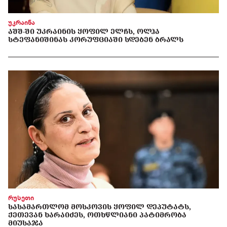
უკრაინა
ᲐᲨᲨ-ᲨᲘ ᲣᲙᲠᲐᲘᲜᲘᲡ ᲧᲝᲤᲘᲚ ᲔᲚᲩᲡ, ᲝᲚᲰᲐ
ᲡᲢᲔᲤᲐᲜᲘᲨᲘᲜᲐᲡ ᲙᲝᲠᲣᲤᲪᲘᲐᲨᲘ ᲡᲓᲔᲑᲔᲜ ᲑᲠᲐᲚᲡ
რუსეთი
ᲡᲐᲡᲐᲛᲐᲠᲗᲚᲝᲛ ᲛᲝᲡᲙᲝᲕᲘᲡ ᲧᲝᲤᲘᲚ ᲓᲔᲞᲣᲢᲐᲢᲡ,
ᲥᲔᲗᲔᲕᲐᲜ ᲮᲐᲠᲐᲘᲫᲔᲡ, ᲝᲗᲮᲬᲚᲘᲐᲜᲘ ᲞᲐᲢᲘᲛᲠᲝᲑᲐ
ᲛᲘᲣᲡᲐᲯᲐ