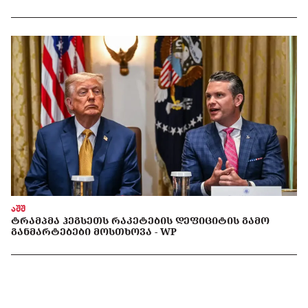
აშშ
ᲢᲠᲐᲛᲞᲛᲐ ᲰᲔᲒᲡᲔᲗᲡ ᲠᲐᲙᲔᲢᲔᲑᲘᲡ ᲓᲔᲤᲘᲪᲘᲢᲘᲡ ᲒᲐᲛᲝ
ᲒᲐᲜᲛᲐᲠᲢᲔᲑᲔᲑᲘ ᲛᲝᲡᲗᲮᲝᲕᲐ - WP