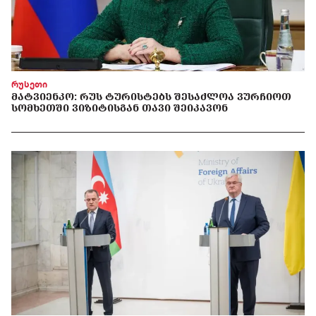
რუსეთი
ᲛᲐᲢᲕᲘᲔᲜᲙᲝ: ᲠᲣᲡ ᲢᲣᲠᲘᲡᲢᲔᲑᲡ ᲨᲔᲡᲐᲫᲚᲝᲐ ᲕᲣᲠᲩᲘᲝᲗ
ᲡᲝᲛᲮᲔᲗᲨᲘ ᲕᲘᲖᲘᲢᲘᲡᲒᲐᲜ ᲗᲐᲕᲘ ᲨᲔᲘᲙᲐᲕᲝᲜ