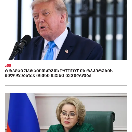
აშშ
ᲢᲠᲐᲛᲞᲘ ᲣᲙᲠᲐᲘᲜᲘᲡᲗᲕᲘᲡ PATRIOT-ᲘᲡ ᲠᲐᲙᲔᲢᲔᲑᲘᲡ
ᲛᲘᲬᲝᲓᲔᲑᲐᲖᲔ: ᲘᲡᲘᲜᲘ ᲩᲕᲔᲜᲪ ᲒᲕᲭᲘᲠᲓᲔᲑᲐ