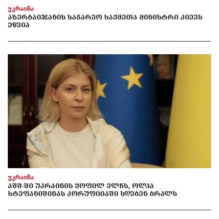
უკრაინა
ᲐᲖᲔᲠᲑᲐᲘᲯᲐᲜᲘᲡ ᲡᲐᲒᲐᲠᲔᲝ ᲡᲐᲥᲛᲔᲗᲐ ᲛᲘᲜᲘᲡᲢᲠᲘ ᲙᲘᲔᲕᲡ
ᲔᲬᲕᲘᲐ
უკრაინა
ᲐᲨᲨ-ᲨᲘ ᲣᲙᲠᲐᲘᲜᲘᲡ ᲧᲝᲤᲘᲚ ᲔᲚᲩᲡ, ᲝᲚᲰᲐ
ᲡᲢᲔᲤᲐᲜᲘᲨᲘᲜᲐᲡ ᲙᲝᲠᲣᲤᲪᲘᲐᲨᲘ ᲡᲓᲔᲑᲔᲜ ᲑᲠᲐᲚᲡ