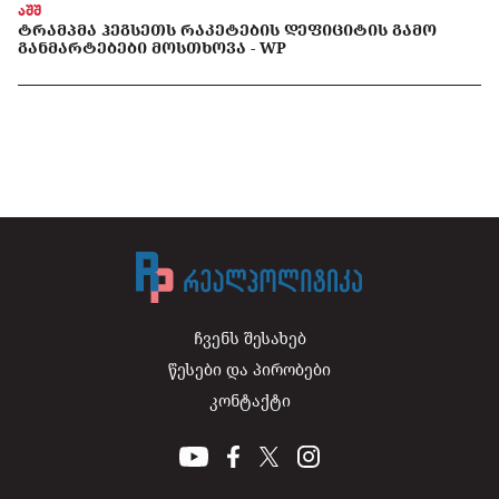
აშშ
ᲢᲠᲐᲛᲞᲛᲐ ᲰᲔᲒᲡᲔᲗᲡ ᲠᲐᲙᲔᲢᲔᲑᲘᲡ ᲓᲔᲤᲘᲪᲘᲢᲘᲡ ᲒᲐᲛᲝ
ᲒᲐᲜᲛᲐᲠᲢᲔᲑᲔᲑᲘ ᲛᲝᲡᲗᲮᲝᲕᲐ - WP
ჩვენს შესახებ
წესები და პირობები
კონტაქტი