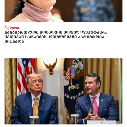
რუსეთი
ᲡᲐᲡᲐᲛᲐᲠᲗᲚᲝᲛ ᲛᲝᲡᲙᲝᲕᲘᲡ ᲧᲝᲤᲘᲚ ᲓᲔᲞᲣᲢᲐᲢᲡ,
ᲥᲔᲗᲔᲕᲐᲜ ᲮᲐᲠᲐᲘᲫᲔᲡ, ᲝᲗᲮᲬᲚᲘᲐᲜᲘ ᲞᲐᲢᲘᲛᲠᲝᲑᲐ
ᲛᲘᲣᲡᲐᲯᲐ