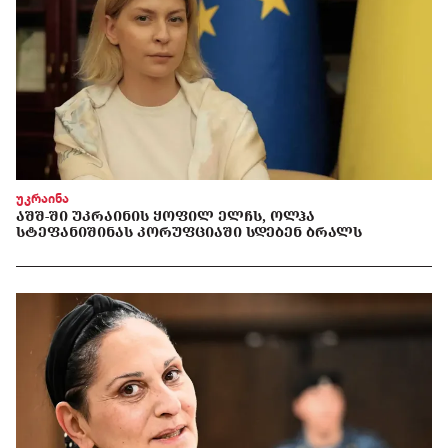
უკრაინა
ᲐᲨᲨ-ᲨᲘ ᲣᲙᲠᲐᲘᲜᲘᲡ ᲧᲝᲤᲘᲚ ᲔᲚᲩᲡ, ᲝᲚᲰᲐ
ᲡᲢᲔᲤᲐᲜᲘᲨᲘᲜᲐᲡ ᲙᲝᲠᲣᲤᲪᲘᲐᲨᲘ ᲡᲓᲔᲑᲔᲜ ᲑᲠᲐᲚᲡ