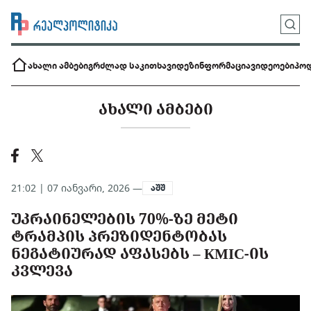
ახალი ამბები
გრძლად საკითხავი
დეზინფორმაცია
ვიდეოები
პოდ
ᲐᲮᲐᲚᲘ ᲐᲛᲑᲔᲑᲘ
21:02 | 07 იანვარი, 2026 —
აშშ
ᲣᲙᲠᲐᲘᲜᲔᲚᲔᲑᲘᲡ 70%-ᲖᲔ ᲛᲔᲢᲘ
ᲢᲠᲐᲛᲞᲘᲡ ᲞᲠᲔᲖᲘᲓᲔᲜᲢᲝᲑᲐᲡ
ᲜᲔᲒᲐᲢᲘᲣᲠᲐᲓ ᲐᲤᲐᲡᲔᲑᲡ – КМІС-ᲘᲡ
ᲙᲕᲚᲔᲕᲐ