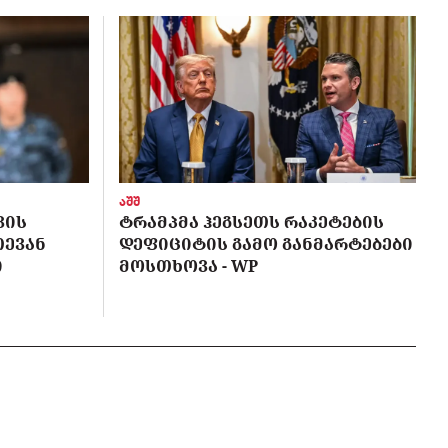
აშშ
ᲕᲘᲡ
ᲢᲠᲐᲛᲞᲛᲐ ᲰᲔᲒᲡᲔᲗᲡ ᲠᲐᲙᲔᲢᲔᲑᲘᲡ
ᲗᲔᲕᲐᲜ
ᲓᲔᲤᲘᲪᲘᲢᲘᲡ ᲒᲐᲛᲝ ᲒᲐᲜᲛᲐᲠᲢᲔᲑᲔᲑᲘ
Ი
ᲛᲝᲡᲗᲮᲝᲕᲐ - WP