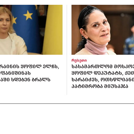
რუსეთი
ᲙᲠᲐᲘᲜᲘᲡ ᲧᲝᲤᲘᲚ ᲔᲚᲩᲡ,
ᲡᲐᲡᲐᲛᲐᲠᲗᲚᲝᲛ ᲛᲝᲡᲙᲝ
ᲔᲤᲐᲜᲘᲨᲘᲜᲐᲡ
ᲧᲝᲤᲘᲚ ᲓᲔᲞᲣᲢᲐᲢᲡ, ᲥᲔ
ᲐᲨᲘ ᲡᲓᲔᲑᲔᲜ ᲑᲠᲐᲚᲡ
ᲮᲐᲠᲐᲘᲫᲔᲡ, ᲝᲗᲮᲬᲚᲘᲐᲜ
ᲞᲐᲢᲘᲛᲠᲝᲑᲐ ᲛᲘᲣᲡᲐᲯᲐ