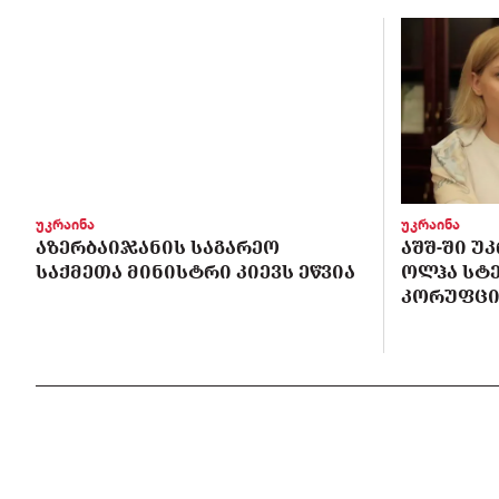
უკრაინა
უკრაინა
ᲐᲖᲔᲠᲑᲐᲘᲯᲐᲜᲘᲡ ᲡᲐᲒᲐᲠᲔᲝ
ᲐᲨᲨ-ᲨᲘ Უ
ᲡᲐᲥᲛᲔᲗᲐ ᲛᲘᲜᲘᲡᲢᲠᲘ ᲙᲘᲔᲕᲡ ᲔᲬᲕᲘᲐ
ᲝᲚᲰᲐ ᲡᲢ
ᲙᲝᲠᲣᲤᲪᲘ