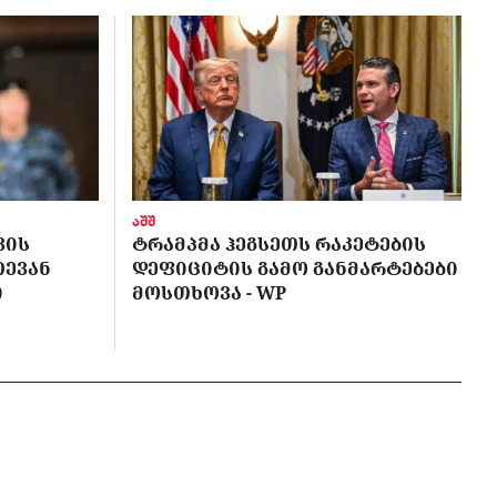
აშშ
ᲕᲘᲡ
ᲢᲠᲐᲛᲞᲛᲐ ᲰᲔᲒᲡᲔᲗᲡ ᲠᲐᲙᲔᲢᲔᲑᲘᲡ
ᲗᲔᲕᲐᲜ
ᲓᲔᲤᲘᲪᲘᲢᲘᲡ ᲒᲐᲛᲝ ᲒᲐᲜᲛᲐᲠᲢᲔᲑᲔᲑᲘ
Ი
ᲛᲝᲡᲗᲮᲝᲕᲐ - WP