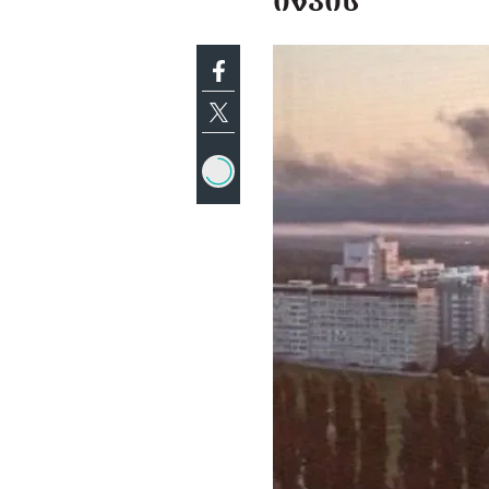
ᲘᲬᲕᲘᲡ