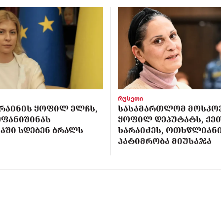
რუსეთი
ᲙᲠᲐᲘᲜᲘᲡ ᲧᲝᲤᲘᲚ ᲔᲚᲩᲡ,
ᲡᲐᲡᲐᲛᲐᲠᲗᲚᲝᲛ ᲛᲝᲡᲙᲝ
ᲔᲤᲐᲜᲘᲨᲘᲜᲐᲡ
ᲧᲝᲤᲘᲚ ᲓᲔᲞᲣᲢᲐᲢᲡ, ᲥᲔ
ᲐᲨᲘ ᲡᲓᲔᲑᲔᲜ ᲑᲠᲐᲚᲡ
ᲮᲐᲠᲐᲘᲫᲔᲡ, ᲝᲗᲮᲬᲚᲘᲐᲜ
ᲞᲐᲢᲘᲛᲠᲝᲑᲐ ᲛᲘᲣᲡᲐᲯᲐ