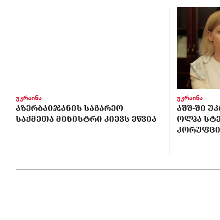
უკრაინა
უკრაინა
ᲐᲖᲔᲠᲑᲐᲘᲯᲐᲜᲘᲡ ᲡᲐᲒᲐᲠᲔᲝ
ᲐᲨᲨ-ᲨᲘ Უ
ᲡᲐᲥᲛᲔᲗᲐ ᲛᲘᲜᲘᲡᲢᲠᲘ ᲙᲘᲔᲕᲡ ᲔᲬᲕᲘᲐ
ᲝᲚᲰᲐ ᲡᲢ
ᲙᲝᲠᲣᲤᲪᲘ