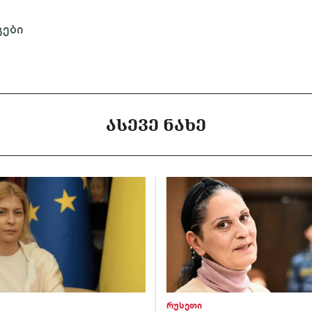
გები
ᲐᲡᲔᲕᲔ ᲜᲐᲮᲔ
რუსეთი