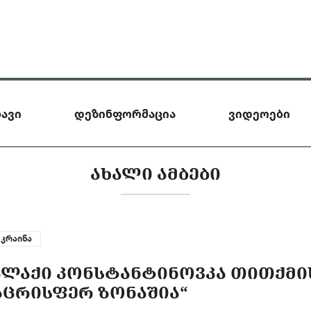
ავი
დეზინფორმაცია
ვიდეოები
ᲐᲮᲐᲚᲘ ᲐᲛᲑᲔᲑᲘ
უკრაინა
ᲐᲚᲐᲥᲘ ᲙᲝᲜᲡᲢᲐᲜᲢᲘᲜᲝᲕᲙᲐ ᲗᲘᲗᲥᲛᲘ
ᲐᲪᲠᲘᲡᲤᲔᲠ ᲖᲝᲜᲐᲨᲘᲐ“