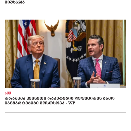
ᲛᲘᲣᲡᲐᲯᲐ
აშშ
ᲢᲠᲐᲛᲞᲛᲐ ᲰᲔᲒᲡᲔᲗᲡ ᲠᲐᲙᲔᲢᲔᲑᲘᲡ ᲓᲔᲤᲘᲪᲘᲢᲘᲡ ᲒᲐᲛᲝ
ᲒᲐᲜᲛᲐᲠᲢᲔᲑᲔᲑᲘ ᲛᲝᲡᲗᲮᲝᲕᲐ - WP