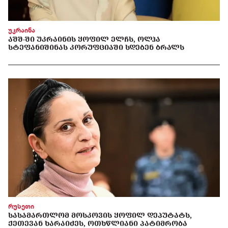
უკრაინა
ᲐᲨᲨ-ᲨᲘ ᲣᲙᲠᲐᲘᲜᲘᲡ ᲧᲝᲤᲘᲚ ᲔᲚᲩᲡ, ᲝᲚᲰᲐ
ᲡᲢᲔᲤᲐᲜᲘᲨᲘᲜᲐᲡ ᲙᲝᲠᲣᲤᲪᲘᲐᲨᲘ ᲡᲓᲔᲑᲔᲜ ᲑᲠᲐᲚᲡ
რუსეთი
ᲡᲐᲡᲐᲛᲐᲠᲗᲚᲝᲛ ᲛᲝᲡᲙᲝᲕᲘᲡ ᲧᲝᲤᲘᲚ ᲓᲔᲞᲣᲢᲐᲢᲡ,
ᲥᲔᲗᲔᲕᲐᲜ ᲮᲐᲠᲐᲘᲫᲔᲡ, ᲝᲗᲮᲬᲚᲘᲐᲜᲘ ᲞᲐᲢᲘᲛᲠᲝᲑᲐ