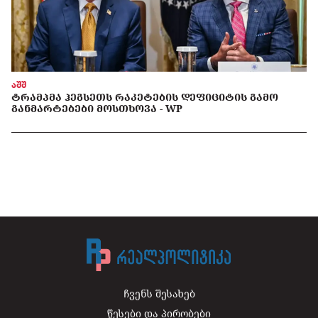
აშშ
ᲢᲠᲐᲛᲞᲛᲐ ᲰᲔᲒᲡᲔᲗᲡ ᲠᲐᲙᲔᲢᲔᲑᲘᲡ ᲓᲔᲤᲘᲪᲘᲢᲘᲡ ᲒᲐᲛᲝ
ᲒᲐᲜᲛᲐᲠᲢᲔᲑᲔᲑᲘ ᲛᲝᲡᲗᲮᲝᲕᲐ - WP
ჩვენს შესახებ
წესები და პირობები