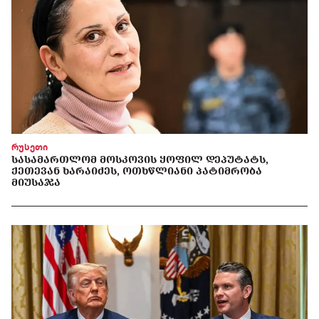
რუსეთი
ᲡᲐᲡᲐᲛᲐᲠᲗᲚᲝᲛ ᲛᲝᲡᲙᲝᲕᲘᲡ ᲧᲝᲤᲘᲚ ᲓᲔᲞᲣᲢᲐᲢᲡ,
ᲥᲔᲗᲔᲕᲐᲜ ᲮᲐᲠᲐᲘᲫᲔᲡ, ᲝᲗᲮᲬᲚᲘᲐᲜᲘ ᲞᲐᲢᲘᲛᲠᲝᲑᲐ
ᲛᲘᲣᲡᲐᲯᲐ