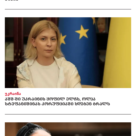
უკრაინა
ᲐᲨᲨ-ᲨᲘ ᲣᲙᲠᲐᲘᲜᲘᲡ ᲧᲝᲤᲘᲚ ᲔᲚᲩᲡ, ᲝᲚᲰᲐ
ᲡᲢᲔᲤᲐᲜᲘᲨᲘᲜᲐᲡ ᲙᲝᲠᲣᲤᲪᲘᲐᲨᲘ ᲡᲓᲔᲑᲔᲜ ᲑᲠᲐᲚᲡ