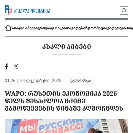
ახალი ამბები
გრძლად საკითხავი
დეზინფორმაცია
ვიდეოები
პოდ
ᲐᲮᲐᲚᲘ ᲐᲛᲑᲔᲑᲘ
01:26 | 24 დეკემბერი, 2025 —
ეკონომიკა
WAPO: ᲠᲣᲡᲔᲗᲘᲡ ᲔᲙᲝᲜᲝᲛᲘᲙᲐ 2026
ᲬᲔᲚᲡ ᲨᲔᲡᲐᲫᲚᲝᲐ ᲛᲫᲘᲛᲔ
ᲒᲐᲛᲝᲬᲕᲔᲕᲔᲑᲘᲡ ᲬᲘᲜᲐᲨᲔ ᲐᲦᲛᲝᲩᲜᲓᲔᲡ