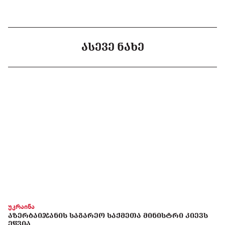
ᲐᲡᲔᲕᲔ ᲜᲐᲮᲔ
უკრაინა
ᲐᲖᲔᲠᲑᲐᲘᲯᲐᲜᲘᲡ ᲡᲐᲒᲐᲠᲔᲝ ᲡᲐᲥᲛᲔᲗᲐ ᲛᲘᲜᲘᲡᲢᲠᲘ ᲙᲘᲔᲕᲡ
ᲔᲬᲕᲘᲐ