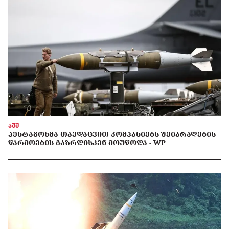
აშშ
ᲞᲔᲜᲢᲐᲒᲝᲜᲛᲐ ᲗᲐᲕᲓᲐᲪᲕᲘᲗ ᲙᲝᲛᲞᲐᲜᲘᲔᲑᲡ ᲨᲔᲘᲐᲠᲐᲦᲔᲑᲘᲡ
ᲬᲐᲠᲛᲝᲔᲑᲘᲡ ᲒᲐᲖᲠᲓᲘᲡᲙᲔᲜ ᲛᲝᲣᲬᲝᲓᲐ - WP