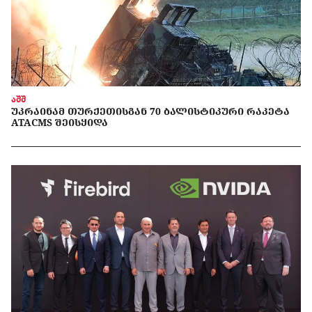
აშშ
ᲣᲙᲠᲐᲘᲜᲐᲛ ᲗᲣᲠᲥᲔᲗᲘᲡᲒᲐᲜ 70 ᲑᲐᲚᲘᲡᲢᲘᲙᲣᲠᲘ ᲠᲐᲙᲔᲢᲐ
ATACMS ᲨᲔᲘᲡᲧᲘᲓᲐ