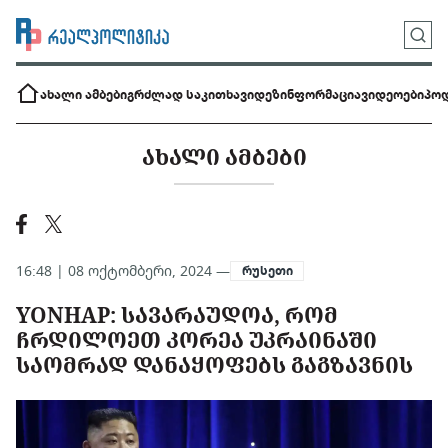
ახალი ამბები
გრძლად საკითხავი
დეზინფორმაცია
ვიდეოები
პოდ
ᲐᲮᲐᲚᲘ ᲐᲛᲑᲔᲑᲘ
16:48 | 08 ოქტომბერი, 2024 —
რუსეთი
YONHAP: ᲡᲐᲕᲐᲠᲐᲣᲓᲝᲐ, ᲠᲝᲛ
ᲩᲠᲓᲘᲚᲝᲔᲗ ᲙᲝᲠᲔᲐ ᲣᲙᲠᲐᲘᲜᲐᲨᲘ
ᲡᲐᲝᲛᲠᲐᲓ ᲓᲐᲜᲐᲧᲝᲤᲔᲑᲡ ᲒᲐᲒᲖᲐᲕᲜᲘᲡ