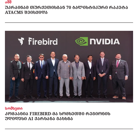
აშშ
ᲣᲙᲠᲐᲘᲜᲐᲛ ᲗᲣᲠᲥᲔᲗᲘᲡᲒᲐᲜ 70 ᲑᲐᲚᲘᲡᲢᲘᲙᲣᲠᲘ ᲠᲐᲙᲔᲢᲐ
ATACMS ᲨᲔᲘᲡᲧᲘᲓᲐ
სომხეთი
ᲙᲝᲛᲞᲐᲜᲘᲐ FIREBIRD-ᲛᲐ ᲡᲝᲛᲮᲔᲗᲨᲘ ᲠᲔᲒᲘᲝᲜᲘᲡ
ᲣᲓᲘᲓᲔᲡᲘ AI ᲥᲐᲠᲮᲐᲜᲐ ᲒᲐᲮᲡᲜᲐ