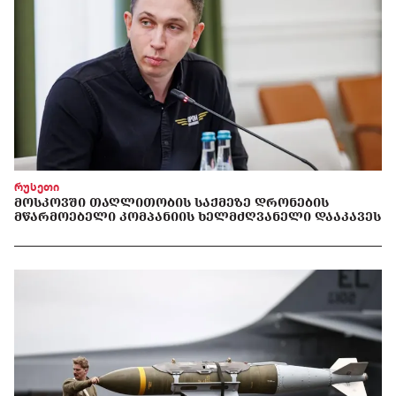
რუსეთი
ᲛᲝᲡᲙᲝᲕᲨᲘ ᲗᲐᲦᲚᲘᲗᲝᲑᲘᲡ ᲡᲐᲥᲛᲔᲖᲔ ᲓᲠᲝᲜᲔᲑᲘᲡ
ᲛᲬᲐᲠᲛᲝᲔᲑᲔᲚᲘ ᲙᲝᲛᲞᲐᲜᲘᲘᲡ ᲮᲔᲚᲛᲫᲦᲕᲐᲜᲔᲚᲘ ᲓᲐᲐᲙᲐᲕᲔᲡ