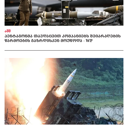
აშშ
ᲞᲔᲜᲢᲐᲒᲝᲜᲛᲐ ᲗᲐᲕᲓᲐᲪᲕᲘᲗ ᲙᲝᲛᲞᲐᲜᲘᲔᲑᲡ ᲨᲔᲘᲐᲠᲐᲦᲔᲑᲘᲡ
ᲬᲐᲠᲛᲝᲔᲑᲘᲡ ᲒᲐᲖᲠᲓᲘᲡᲙᲔᲜ ᲛᲝᲣᲬᲝᲓᲐ - WP