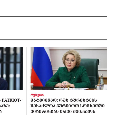
რუსეთი
PATRIOT-
ᲛᲐᲢᲕᲘᲔᲜᲙᲝ: ᲠᲣᲡ ᲢᲣᲠᲘᲡᲢᲔᲑᲡ
ᲐᲖᲔ:
ᲨᲔᲡᲐᲫᲚᲝᲐ ᲕᲣᲠᲩᲘᲝᲗ ᲡᲝᲛᲮᲔᲗᲨᲘ
Ა
ᲕᲘᲖᲘᲢᲘᲡᲒᲐᲜ ᲗᲐᲕᲘ ᲨᲔᲘᲙᲐᲕᲝᲜ