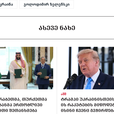
კრაინა
ვოლოდიმირ ზელენსკი
ᲐᲡᲔᲕᲔ ᲜᲐᲮᲔ
აშშ
ᲠᲐᲑᲔᲗᲛᲐ, ᲗᲣᲠᲥᲔᲗᲛᲐ
ᲢᲠᲐᲛᲞᲘ ᲣᲙᲠᲐᲘᲜᲘᲡᲗᲕᲘᲡ 
ᲡᲢᲐᲜᲛᲐ ᲔᲠᲗᲝᲑᲚᲘᲕᲘ
ᲘᲡ ᲠᲐᲙᲔᲢᲔᲑᲘᲡ ᲛᲘᲬᲝᲓᲔᲑ
ᲘᲗᲘ ᲨᲔᲗᲐᲜᲮᲛᲔᲑᲐ
ᲘᲡᲘᲜᲘ ᲩᲕᲔᲜᲪ ᲒᲕᲭᲘᲠᲓᲔᲑ