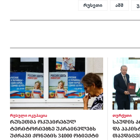
რუსეთი
აშშ
უ
რუსული ოკუპაცია
თურქეთი
ᲠᲣᲡᲔᲗᲛᲐ ᲝᲙᲣᲞᲘᲠᲔᲑᲣᲚ
ᲡᲐᲣᲓᲘᲡ Ა
ᲢᲔᲠᲘᲢᲝᲠᲘᲔᲑᲖᲔ ᲣᲙᲠᲐᲘᲜᲔᲚᲔᲑᲡ
ᲓᲐ ᲞᲐᲙᲘ
ᲣᲫᲠᲐᲕᲘ ᲥᲝᲜᲔᲑᲘᲡ 34000 ᲝᲑᲘᲔᲥᲢᲘ
ᲗᲐᲕᲓᲐᲪᲕ