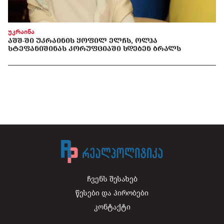
უკრაინა
ᲐᲨᲨ-ᲨᲘ ᲣᲙᲠᲐᲘᲜᲘᲡ ᲧᲝᲤᲘᲚ ᲔᲚᲩᲡ, ᲝᲚᲰᲐ
ᲡᲢᲔᲤᲐᲜᲘᲨᲘᲜᲐᲡ ᲙᲝᲠᲣᲤᲪᲘᲐᲨᲘ ᲡᲓᲔᲑᲔᲜ ᲑᲠᲐᲚᲡ
ჩვენს შესახებ
წესები და პირობები
კონტაქტი