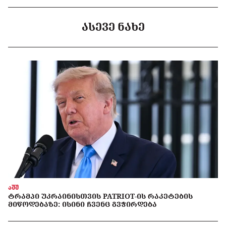
ᲐᲡᲔᲕᲔ ᲜᲐᲮᲔ
აშშ
ᲢᲠᲐᲛᲞᲘ ᲣᲙᲠᲐᲘᲜᲘᲡᲗᲕᲘᲡ PATRIOT-ᲘᲡ ᲠᲐᲙᲔᲢᲔᲑᲘᲡ
ᲛᲘᲬᲝᲓᲔᲑᲐᲖᲔ: ᲘᲡᲘᲜᲘ ᲩᲕᲔᲜᲪ ᲒᲕᲭᲘᲠᲓᲔᲑᲐ