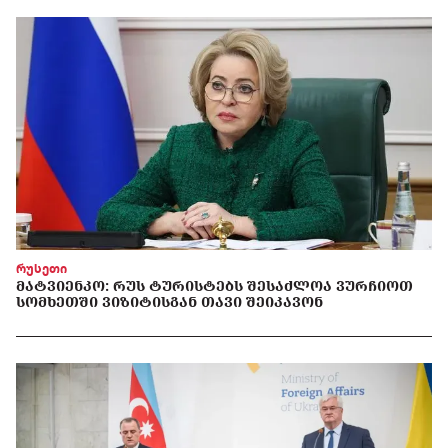
რუსეთი
ᲛᲐᲢᲕᲘᲔᲜᲙᲝ: ᲠᲣᲡ ᲢᲣᲠᲘᲡᲢᲔᲑᲡ ᲨᲔᲡᲐᲫᲚᲝᲐ ᲕᲣᲠᲩᲘᲝᲗ
ᲡᲝᲛᲮᲔᲗᲨᲘ ᲕᲘᲖᲘᲢᲘᲡᲒᲐᲜ ᲗᲐᲕᲘ ᲨᲔᲘᲙᲐᲕᲝᲜ