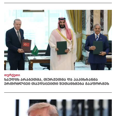
თურქეთი
ᲡᲐᲣᲓᲘᲡ ᲐᲠᲐᲑᲔᲗᲛᲐ, ᲗᲣᲠᲥᲔᲗᲛᲐ ᲓᲐ ᲞᲐᲙᲘᲡᲢᲐᲜᲛᲐ
ᲔᲠᲗᲝᲑᲚᲘᲕᲘ ᲗᲐᲕᲓᲐᲪᲕᲘᲗᲘ ᲨᲔᲗᲐᲜᲮᲛᲔᲑᲐ ᲒᲐᲐᲤᲝᲠᲛᲔᲡ