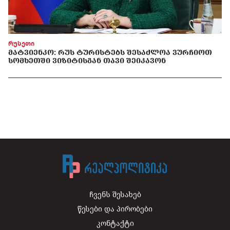
რუსეთი
ᲛᲐᲢᲕᲘᲔᲜᲙᲝ: ᲠᲣᲡ ᲢᲣᲠᲘᲡᲢᲔᲑᲡ ᲨᲔᲡᲐᲫᲚᲝᲐ ᲕᲣᲠᲩᲘᲝᲗ
ᲡᲝᲛᲮᲔᲗᲨᲘ ᲕᲘᲖᲘᲢᲘᲡᲒᲐᲜ ᲗᲐᲕᲘ ᲨᲔᲘᲙᲐᲕᲝᲜ
ჩვენს შესახებ
წესები და პირობები
კონტაქტი