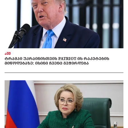
აშშ
ᲢᲠᲐᲛᲞᲘ ᲣᲙᲠᲐᲘᲜᲘᲡᲗᲕᲘᲡ PATRIOT-ᲘᲡ ᲠᲐᲙᲔᲢᲔᲑᲘᲡ
ᲛᲘᲬᲝᲓᲔᲑᲐᲖᲔ: ᲘᲡᲘᲜᲘ ᲩᲕᲔᲜᲪ ᲒᲕᲭᲘᲠᲓᲔᲑᲐ