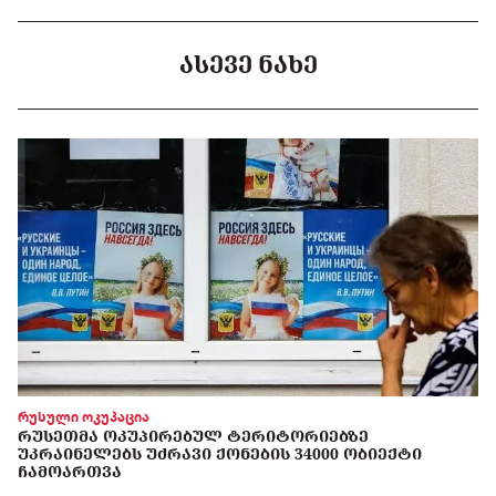
ᲐᲡᲔᲕᲔ ᲜᲐᲮᲔ
რუსული ოკუპაცია
ᲠᲣᲡᲔᲗᲛᲐ ᲝᲙᲣᲞᲘᲠᲔᲑᲣᲚ ᲢᲔᲠᲘᲢᲝᲠᲘᲔᲑᲖᲔ
ᲣᲙᲠᲐᲘᲜᲔᲚᲔᲑᲡ ᲣᲫᲠᲐᲕᲘ ᲥᲝᲜᲔᲑᲘᲡ 34000 ᲝᲑᲘᲔᲥᲢᲘ
ᲩᲐᲛᲝᲐᲠᲗᲕᲐ