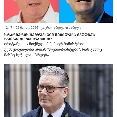
12:47 | 22 მაისი, 2026 -
გაერთიანებული სამეფო
ᲡᲢᲐᲠᲛᲔᲠᲘᲡ ᲨᲔᲛᲓᲔᲒ: ᲕᲘᲜ ᲨᲔᲘᲫᲚᲔᲑᲐ ᲩᲐᲣᲓᲒᲔᲡ
ᲡᲐᲗᲐᲕᲔᲨᲘ ᲑᲠᲘᲢᲐᲜᲔᲗᲡ?
ბრიტანეთის მოქმედი პრემიერ-მინისტრით
უკმაყოფილონი არიან "ლეიბორისტები", რის გამოც
მასზე ზეწოლა იზრდება