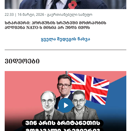
22:33 | 16 მარტი, 2026 -
გაერთიანებული სამეფო
ᲡᲢᲐᲠᲛᲔᲠᲘ: ᲰᲝᲠᲛᲣᲖᲘᲡ ᲡᲠᲣᲢᲔᲨᲘ ᲛᲝᲫᲠᲐᲝᲑᲘᲡ
ᲐᲦᲓᲒᲔᲜᲐ NATO-Ს ᲛᲘᲡᲘᲐ ᲐᲠ ᲣᲜᲓᲐ ᲘᲧᲝᲡ
ყველა შედეგის ნახვა
ᲕᲘᲓᲔᲝᲔᲑᲘ