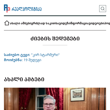
ახალი ამბები
გრძლად საკითხავი
დეზინფორმაცია
ვიდეოები
პოდ
ᲫᲘᲔᲑᲘᲡ ᲨᲔᲓᲔᲒᲔᲑᲘ
საძიებო ტეგი:
"კირ სტარმერი"
მოიძებნა:
19 შედეგი
ᲐᲮᲐᲚᲘ ᲐᲛᲑᲔᲑᲘ