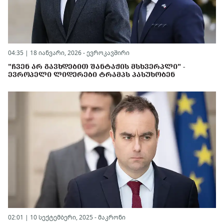
04:35 | 18 იანვარი, 2026 -
ევროკავშირი
"ᲩᲕᲔᲜ ᲐᲠ ᲒᲐᲕᲮᲓᲔᲑᲘᲗ ᲨᲐᲜᲢᲐᲟᲘᲡ ᲛᲡᲮᲕᲔᲠᲞᲚᲘ" -
ᲔᲕᲠᲝᲞᲔᲚᲘ ᲚᲘᲓᲔᲠᲔᲑᲘ ᲢᲠᲐᲛᲞᲡ ᲞᲐᲡᲣᲮᲝᲑᲔᲜ
02:01 | 10 სექტემბერი, 2025 -
მაკრონი