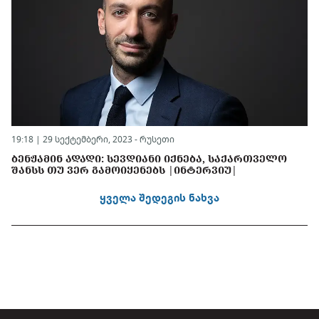
19:18 | 29 სექტემბერი, 2023 -
რუსეთი
ᲑᲔᲜᲟᲐᲛᲘᲜ ᲐᲓᲐᲓᲘ: ᲡᲔᲕᲓᲘᲐᲜᲘ ᲘᲥᲜᲔᲑᲐ, ᲡᲐᲥᲐᲠᲗᲕᲔᲚᲝ
ᲨᲐᲜᲡᲡ ᲗᲣ ᲕᲔᲠ ᲒᲐᲛᲝᲘᲧᲔᲜᲔᲑᲡ |ᲘᲜᲢᲔᲠᲕᲘᲣ|
ყველა შედეგის ნახვა