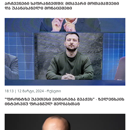
ᲐᲠᲩᲔᲕᲜᲔᲑᲘ ᲡᲐᲤᲠᲐᲜᲒᲔᲗᲨᲘ: ᲛᲗᲐᲕᲐᲠᲘ ᲛᲝᲗᲐᲛᲐᲨᲔᲔᲑᲘ
ᲓᲐ ᲣᲙᲐᲜᲐᲡᲙᲜᲔᲚᲘ ᲛᲝᲜᲐᲪᲔᲛᲔᲑᲘ
18:13 | 12 მარტი, 2024 -
რუსეთი
"ᲤᲠᲝᲜᲢᲖᲔ ᲣᲙᲔᲗᲔᲡᲘ ᲕᲘᲗᲐᲠᲔᲑᲐ ᲒᲕᲐᲥᲕᲡ" - ᲖᲔᲚᲔᲜᲡᲙᲘᲡ
ᲘᲜᲢᲔᲠᲕᲘᲣ ᲤᲠᲐᲜᲒᲣᲚ ᲛᲔᲓᲘᲐᲡᲗᲐᲜ