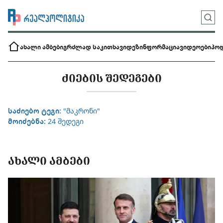
ახალი ამბები
გრძლად საკითხავი
დეზინფორმაცია
ვიდეოები
პოდ
ᲫᲘᲔᲑᲘᲡ ᲨᲔᲓᲔᲒᲔᲑᲘ
საძიებო ტეგი:
"მაკრონი"
მოიძებნა:
24 შედეგი
ᲐᲮᲐᲚᲘ ᲐᲛᲑᲔᲑᲘ