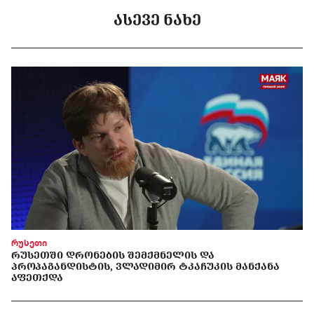
ᲐᲡᲔᲕᲔ ᲜᲐᲮᲔ
რუსეთი
ᲠᲣᲡᲔᲗᲨᲘ ᲓᲠᲝᲜᲔᲑᲘᲡ ᲨᲔᲛᲥᲛᲜᲔᲚᲘᲡ ᲓᲐ
ᲞᲠᲝᲞᲐᲒᲐᲜᲓᲘᲡᲢᲘᲡ, ᲕᲚᲐᲓᲘᲛᲘᲠ ᲢᲙᲐᲩᲣᲙᲘᲡ ᲛᲐᲜᲥᲐᲜᲐ
ᲐᲤᲔᲗᲥᲓᲐ