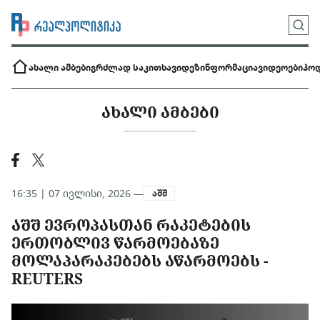
ახალი ამბები
გრძლად საკითხავი
დეზინფორმაცია
ვიდეოები
პოდ
ᲐᲮᲐᲚᲘ ᲐᲛᲑᲔᲑᲘ
16:35 | 07 ივლისი, 2026 —
აშშ
ᲐᲨᲨ ᲔᲕᲠᲝᲞᲐᲡᲗᲐᲜ ᲠᲐᲙᲔᲢᲔᲑᲘᲡ
ᲔᲠᲗᲝᲑᲚᲘᲕ ᲬᲐᲠᲛᲝᲔᲑᲐᲖᲔ
ᲛᲝᲚᲐᲞᲐᲠᲐᲙᲔᲑᲔᲑᲡ ᲐᲬᲐᲠᲛᲝᲔᲑᲡ -
REUTERS