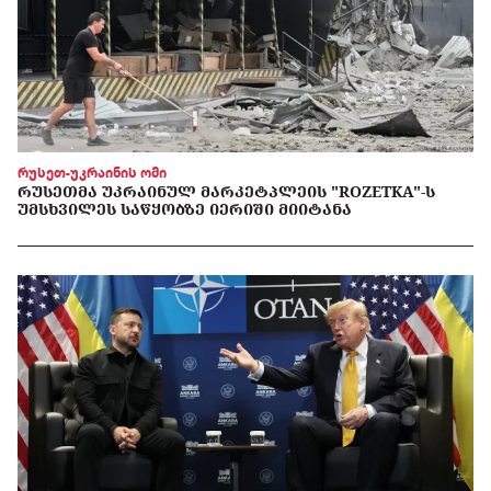
რუსეთ-უკრაინის ომი
ᲠᲣᲡᲔᲗᲛᲐ ᲣᲙᲠᲐᲘᲜᲣᲚ ᲛᲐᲠᲙᲔᲢᲞᲚᲔᲘᲡ "ROZETKA"-Ს
ᲣᲛᲡᲮᲕᲘᲚᲔᲡ ᲡᲐᲬᲧᲝᲑᲖᲔ ᲘᲔᲠᲘᲨᲘ ᲛᲘᲘᲢᲐᲜᲐ