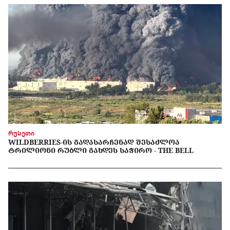
რუსეთი
WILDBERRIES-ᲘᲡ ᲒᲐᲓᲐᲡᲐᲠᲩᲔᲜᲐᲓ ᲨᲔᲡᲐᲫᲚᲝᲐ
ᲢᲠᲘᲚᲘᲝᲜᲘ ᲠᲣᲑᲚᲘ ᲒᲐᲮᲓᲔᲡ ᲡᲐᲭᲘᲠᲝ - THE BELL