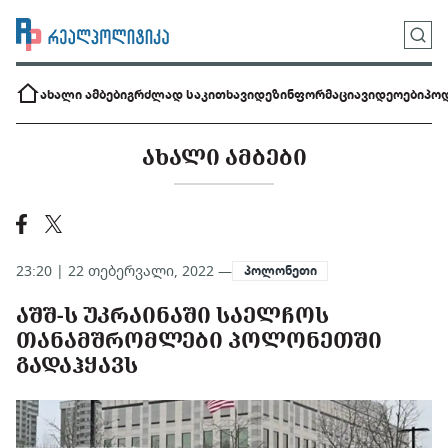
ახალი ამბები
გრძლად საკითხავი
დეზინფორმაცია
ვიდეოები
პოდ
ᲐᲮᲐᲚᲘ ᲐᲛᲑᲔᲑᲘ
23:20 | 22 თებერვალი, 2022 —
პოლონეთი
ᲐᲨᲨ-Ს ᲣᲙᲠᲐᲘᲜᲐᲨᲘ ᲡᲐᲔᲚᲩᲝᲡ
ᲗᲐᲜᲐᲛᲨᲠᲝᲛᲚᲔᲑᲘ ᲞᲝᲚᲝᲜᲔᲗᲨᲘ
ᲒᲐᲓᲐᲰᲧᲐᲕᲡ