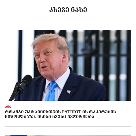
ᲐᲡᲔᲕᲔ ᲜᲐᲮᲔ
აშშ
ᲢᲠᲐᲛᲞᲘ ᲣᲙᲠᲐᲘᲜᲘᲡᲗᲕᲘᲡ PATRIOT-ᲘᲡ ᲠᲐᲙᲔᲢᲔᲑᲘᲡ
ᲛᲘᲬᲝᲓᲔᲑᲐᲖᲔ: ᲘᲡᲘᲜᲘ ᲩᲕᲔᲜᲪ ᲒᲕᲭᲘᲠᲓᲔᲑᲐ