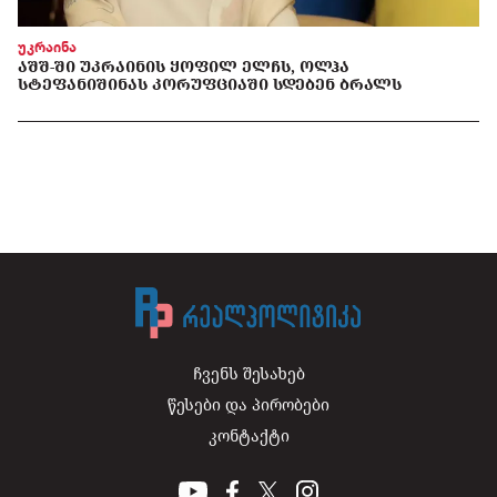
უკრაინა
ᲐᲨᲨ-ᲨᲘ ᲣᲙᲠᲐᲘᲜᲘᲡ ᲧᲝᲤᲘᲚ ᲔᲚᲩᲡ, ᲝᲚᲰᲐ
ᲡᲢᲔᲤᲐᲜᲘᲨᲘᲜᲐᲡ ᲙᲝᲠᲣᲤᲪᲘᲐᲨᲘ ᲡᲓᲔᲑᲔᲜ ᲑᲠᲐᲚᲡ
ჩვენს შესახებ
წესები და პირობები
კონტაქტი