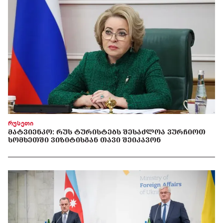
რუსეთი
ᲛᲐᲢᲕᲘᲔᲜᲙᲝ: ᲠᲣᲡ ᲢᲣᲠᲘᲡᲢᲔᲑᲡ ᲨᲔᲡᲐᲫᲚᲝᲐ ᲕᲣᲠᲩᲘᲝᲗ
ᲡᲝᲛᲮᲔᲗᲨᲘ ᲕᲘᲖᲘᲢᲘᲡᲒᲐᲜ ᲗᲐᲕᲘ ᲨᲔᲘᲙᲐᲕᲝᲜ