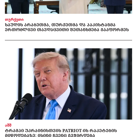
თურქეთი
ᲡᲐᲣᲓᲘᲡ ᲐᲠᲐᲑᲔᲗᲛᲐ, ᲗᲣᲠᲥᲔᲗᲛᲐ ᲓᲐ ᲞᲐᲙᲘᲡᲢᲐᲜᲛᲐ
ᲔᲠᲗᲝᲑᲚᲘᲕᲘ ᲗᲐᲕᲓᲐᲪᲕᲘᲗᲘ ᲨᲔᲗᲐᲜᲮᲛᲔᲑᲐ ᲒᲐᲐᲤᲝᲠᲛᲔᲡ
აშშ
ᲢᲠᲐᲛᲞᲘ ᲣᲙᲠᲐᲘᲜᲘᲡᲗᲕᲘᲡ PATRIOT-ᲘᲡ ᲠᲐᲙᲔᲢᲔᲑᲘᲡ
ᲛᲘᲬᲝᲓᲔᲑᲐᲖᲔ: ᲘᲡᲘᲜᲘ ᲩᲕᲔᲜᲪ ᲒᲕᲭᲘᲠᲓᲔᲑᲐ