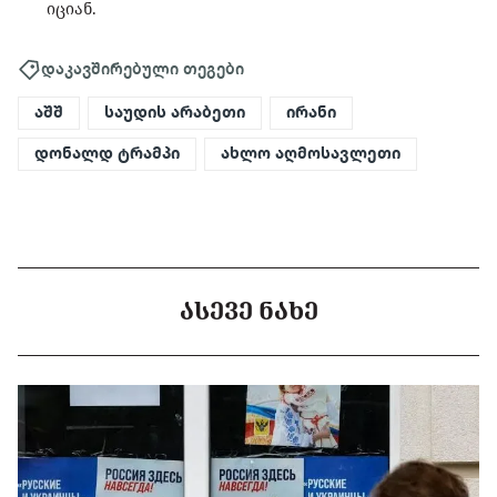
იციან.
დაკავშირებული თეგები
აშშ
საუდის არაბეთი
ირანი
დონალდ ტრამპი
ახლო აღმოსავლეთი
ᲐᲡᲔᲕᲔ ᲜᲐᲮᲔ