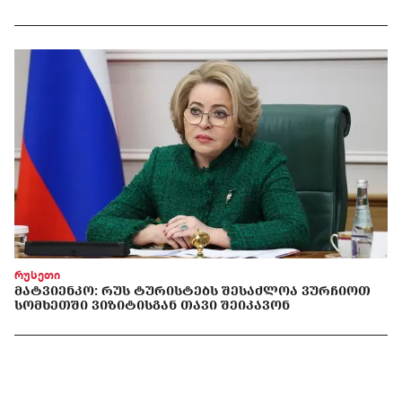
რუსეთი
ᲛᲐᲢᲕᲘᲔᲜᲙᲝ: ᲠᲣᲡ ᲢᲣᲠᲘᲡᲢᲔᲑᲡ ᲨᲔᲡᲐᲫᲚᲝᲐ ᲕᲣᲠᲩᲘᲝᲗ
ᲡᲝᲛᲮᲔᲗᲨᲘ ᲕᲘᲖᲘᲢᲘᲡᲒᲐᲜ ᲗᲐᲕᲘ ᲨᲔᲘᲙᲐᲕᲝᲜ