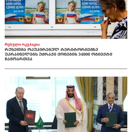
რუსული ოკუპაცია
ᲠᲣᲡᲔᲗᲛᲐ ᲝᲙᲣᲞᲘᲠᲔᲑᲣᲚ ᲢᲔᲠᲘᲢᲝᲠᲘᲔᲑᲖᲔ
ᲣᲙᲠᲐᲘᲜᲔᲚᲔᲑᲡ ᲣᲫᲠᲐᲕᲘ ᲥᲝᲜᲔᲑᲘᲡ 34000 ᲝᲑᲘᲔᲥᲢᲘ
ᲩᲐᲛᲝᲐᲠᲗᲕᲐ