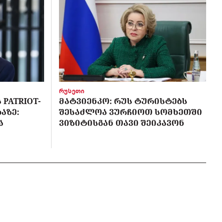
რუსეთი
PATRIOT-
ᲛᲐᲢᲕᲘᲔᲜᲙᲝ: ᲠᲣᲡ ᲢᲣᲠᲘᲡᲢᲔᲑᲡ
ᲐᲖᲔ:
ᲨᲔᲡᲐᲫᲚᲝᲐ ᲕᲣᲠᲩᲘᲝᲗ ᲡᲝᲛᲮᲔᲗᲨᲘ
Ა
ᲕᲘᲖᲘᲢᲘᲡᲒᲐᲜ ᲗᲐᲕᲘ ᲨᲔᲘᲙᲐᲕᲝᲜ