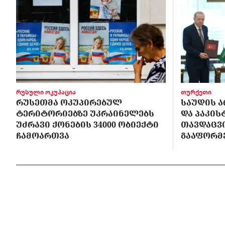
რუსული ოკუპაცია
თურქეთი
ᲠᲣᲡᲔᲗᲛᲐ ᲝᲙᲣᲞᲘᲠᲔᲑᲣᲚ
ᲡᲐᲣᲓᲘᲡ Ა
ᲢᲔᲠᲘᲢᲝᲠᲘᲔᲑᲖᲔ ᲣᲙᲠᲐᲘᲜᲔᲚᲔᲑᲡ
ᲓᲐ ᲞᲐᲙᲘ
ᲣᲫᲠᲐᲕᲘ ᲥᲝᲜᲔᲑᲘᲡ 34000 ᲝᲑᲘᲔᲥᲢᲘ
ᲗᲐᲕᲓᲐᲪᲕ
ᲩᲐᲛᲝᲐᲠᲗᲕᲐ
ᲒᲐᲐᲤᲝᲠᲛ