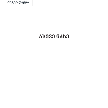
ანჯეი დუდა
ᲐᲡᲔᲕᲔ ᲜᲐᲮᲔ