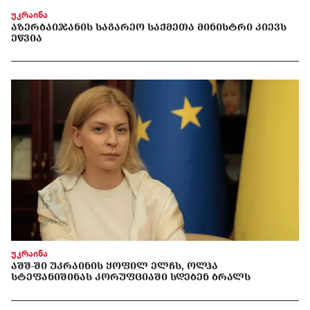
უკრაინა
ᲐᲖᲔᲠᲑᲐᲘᲯᲐᲜᲘᲡ ᲡᲐᲒᲐᲠᲔᲝ ᲡᲐᲥᲛᲔᲗᲐ ᲛᲘᲜᲘᲡᲢᲠᲘ ᲙᲘᲔᲕᲡ
ᲔᲬᲕᲘᲐ
უკრაინა
ᲐᲨᲨ-ᲨᲘ ᲣᲙᲠᲐᲘᲜᲘᲡ ᲧᲝᲤᲘᲚ ᲔᲚᲩᲡ, ᲝᲚᲰᲐ
ᲡᲢᲔᲤᲐᲜᲘᲨᲘᲜᲐᲡ ᲙᲝᲠᲣᲤᲪᲘᲐᲨᲘ ᲡᲓᲔᲑᲔᲜ ᲑᲠᲐᲚᲡ