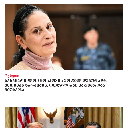
რუსეთი
ᲡᲐᲡᲐᲛᲐᲠᲗᲚᲝᲛ ᲛᲝᲡᲙᲝᲕᲘᲡ ᲧᲝᲤᲘᲚ ᲓᲔᲞᲣᲢᲐᲢᲡ,
ᲥᲔᲗᲔᲕᲐᲜ ᲮᲐᲠᲐᲘᲫᲔᲡ, ᲝᲗᲮᲬᲚᲘᲐᲜᲘ ᲞᲐᲢᲘᲛᲠᲝᲑᲐ
ᲛᲘᲣᲡᲐᲯᲐ