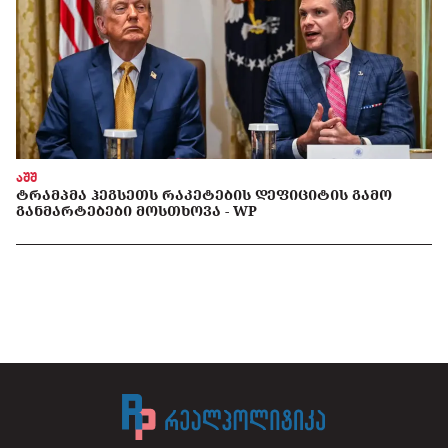
აშშ
ᲢᲠᲐᲛᲞᲛᲐ ᲰᲔᲒᲡᲔᲗᲡ ᲠᲐᲙᲔᲢᲔᲑᲘᲡ ᲓᲔᲤᲘᲪᲘᲢᲘᲡ ᲒᲐᲛᲝ
ᲒᲐᲜᲛᲐᲠᲢᲔᲑᲔᲑᲘ ᲛᲝᲡᲗᲮᲝᲕᲐ - WP